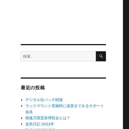
検
検
索
索:
最近の投稿
デジタル缶バッチ関連
ラックマウント実施時に仮置きできるサポート
金具
独逸万国霊泉博覧会とは？
金魚日記 2022年