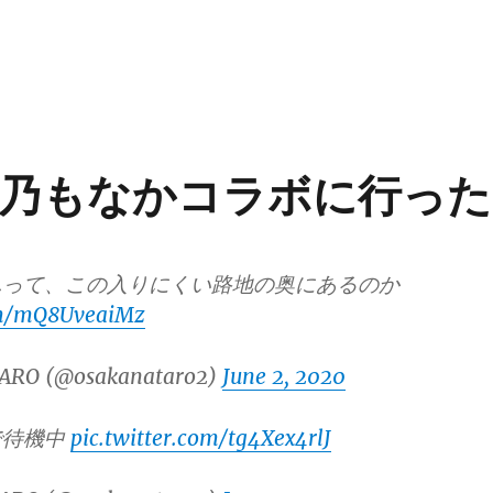
乃もなかコラボに行った
んって、この入りにくい路地の奥にあるのか
com/mQ8UveaiMz
ARO (@osakanataro2)
June 2, 2020
で待機中
pic.twitter.com/tg4Xex4rlJ