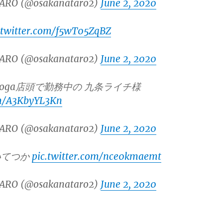
ARO (@osakanataro2)
June 2, 2020
.twitter.com/f5wT05ZqBZ
ARO (@osakanataro2)
June 2, 2020
ooga店頭で勤務中の 九条ライチ様
om/A3KbyYL3Kn
ARO (@osakanataro2)
June 2, 2020
いてつか
pic.twitter.com/nce0kmaemt
ARO (@osakanataro2)
June 2, 2020