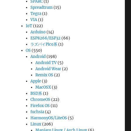
SPARC
(1)
Spreadtrum
(15)
Tegra
(1)
VIA
(1)
IoT
(122)
Arduino
(14)
ESP8266/ESP32
(66)
ラズパイPico系
(1)
OS
(550)
Android
(198)
Android TV
(5)
Android Wear
(2)
Remix OS
(2)
Apple
(3)
MacOSX
(3)
BSD系
(1)
ChromeOS
(22)
Firefox OS
(11)
fuchsia
(4)
HarmonyOS/LiteOS
(5)
Linux
(206)
Manjaro Linux / Arch Linux
(6)