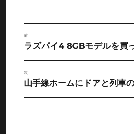
投
前
稿
ラズパイ4 8GBモデルを買
前
の
ナ
投
ビ
稿:
次
ゲ
山手線ホームにドアと列車
次
の
ー
投
シ
稿:
ョ
ン