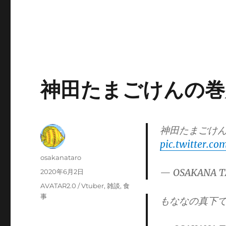
神田たまごけんの巻
神田たまごけ
pic.twitter.
投
osakanataro
稿
— OSAKANA T
投
2020年6月2日
者
稿
カ
AVATAR2.0 / Vtuber
,
雑談
,
食
日:
テ
事
もななの真下
ゴ
リ