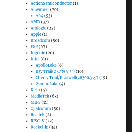
ActionSemiconductor
(1)
Allwinner
(70)
A64
(53)
AMD
(37)
Amlogic
(22)
Apple
(1)
Broadcom
(50)
ESP
(67)
Ingenic
(20)
Intel
(81)
ApolloLake
(6)
Bay Trail(Z3735など)
(10)
Cherry Trail/Braswell(z8300など)
(19)
GeminiLake
(4)
Kirin
(5)
MediaTek
(63)
MIPS
(11)
Qualcomm
(50)
Realtek
(2)
RISC-V
(22)
Rockchip
(34)