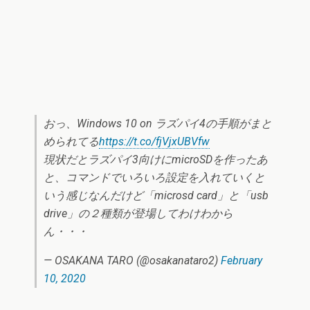
おっ、Windows 10 on ラズパイ4の手順がまと
められてる
https://t.co/fjVjxUBVfw
現状だとラズパイ3向けにmicroSDを作ったあ
と、コマンドでいろいろ設定を入れていくと
いう感じなんだけど「microsd card」と「usb
drive」の２種類が登場してわけわから
ん・・・
— OSAKANA TARO (@osakanataro2)
February
10, 2020