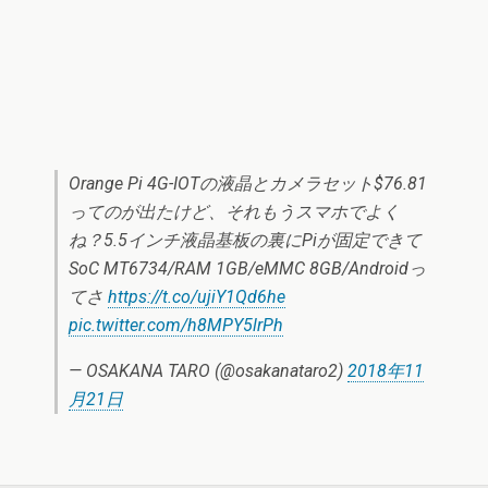
Orange Pi 4G-IOTの液晶とカメラセット$76.81
ってのが出たけど、それもうスマホでよく
ね？5.5インチ液晶基板の裏にPiが固定できて
SoC MT6734/RAM 1GB/eMMC 8GB/Androidっ
てさ
https://t.co/ujiY1Qd6he
pic.twitter.com/h8MPY5lrPh
— OSAKANA TARO (@osakanataro2)
2018年11
月21日