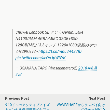
Chuwei Lapbook SE というGemini Lake
N4100/RAM 4GB/eMMC 32GB+SSD
128GB(M2)/13.3インチ 1920×1080液晶のやつ
が$299.99か
https://t.co/mnu3A427fD
pic.twitter.com/aeQcJpWlWK
— OSAKANA TARO (@osakanataro2)
2018年8月
3日
Previous Post
Next Post
10ドルのアクティブノイズ
WAVESHAREからラズパイ向け
キャンセル機能搭載イヤフォ
のGame HAT