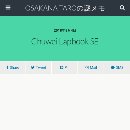
OSAKANA TAROの謎メモ
2018年8月4日
Chuwei Lapbook SE
Share
Tweet
Pin
Mail
SMS