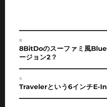
投
前
稿
8BitDoのスーファミ風Blue
前
の
ナ
ージョン2？
投
ビ
稿:
ゲ
次
ー
Travelerという6インチ
次
の
シ
投
ョ
稿: