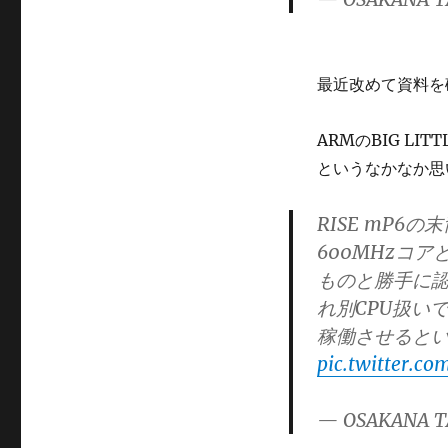
最近改めて資料を
ARMのBIG L
というなかなか思
RISE mP6の末
600MHzコア
ものと勝手に
れ別CPU扱い
稼働させると
pic.twitter.
— OSAKANA T