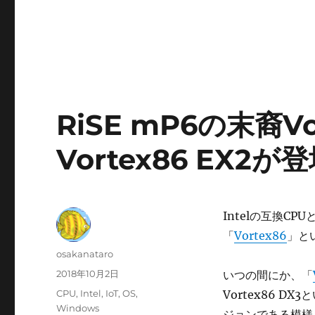
RiSE mP6の末裔V
Vortex86 EX2が
Intelの互換C
「
Vortex86
」と
投
osakanataro
稿
投
2018年10月2日
いつの間にか、「
者
稿
カ
CPU
,
Intel
,
IoT
,
OS
,
Vortex86 
日:
テ
Windows
ジョンである模様