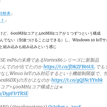
PU比較表
」
スト
」
けど、600MHzコアと400MHzコアが１つずつという構成
んでない（別途つけることはできる）し、Windows 10 IoTサ
と組み込みも組み込みという感じ
SE mP6の末裔であるVortex86シリーズに新製品
EX2なんてのが出てたのか
https://t.co/fDKZFBt6UL
でも
なしWin10 IoTのみ対応するという機能制限版で、
tex86DX3の方が上なのか
https://t.co/gQJNcYYnbk
Hzコア+400MHzコア構成とはｗ
om/DypFIrTRSE
ARO (@osakanataro2)
October 1, 2018