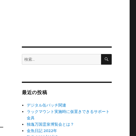
検
検
索
索:
最近の投稿
デジタル缶バッチ関連
ラックマウント実施時に仮置きできるサポート
金具
独逸万国霊泉博覧会とは？
ー
金魚日記 2022年