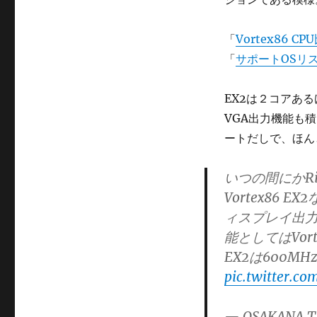
ゴ
リ
ー
「
Vortex86 C
「
サポートOSリ
EX2は２コアある
VGA出力機能も積
ートだしで、ほん
いつの間にかRi
Vortex86 
ィスプレイ出力
能としてはVor
EX2は600M
pic.twitter.c
— OSAKANA T