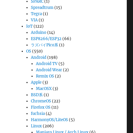
SPARC
(1)
Spreadtrum
(15)
Tegra
(1)
VIA
(1)
IoT
(122)
Arduino
(14)
ESP8266/ESP32
(66)
ラズパイPico系
(1)
OS
(550)
Android
(198)
Android TV
(5)
Android Wear
(2)
Remix OS
(2)
Apple
(3)
MacOSX
(3)
BSD系
(1)
ChromeOS
(22)
Firefox OS
(11)
fuchsia
(4)
HarmonyOS/LiteOS
(5)
Linux
(206)
Manjaro Linux / Arch Linux
(6)