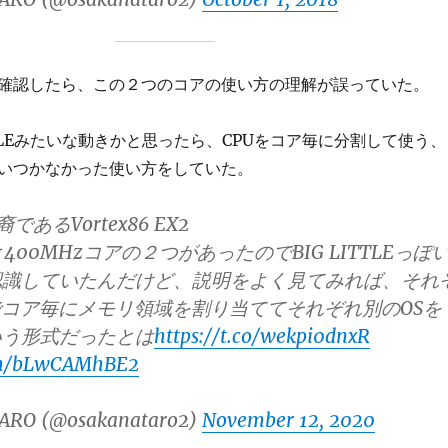
確認したら、この２つのコアの使い方の理解が誤っていた。
ITTLEみたいな動きかと思ったら、CPUをコア毎に分割して使う、
いつかなかった使い方をしていた。
裔であるVortex86 EX2
と400MHzコアの２つがあったのでBIG LITTLEっぽ
認識していたんだけど、説明をよく見てみれば、それ
でコア毎にメモリ領域を割り当ててそれぞれ別のOSを
いう形式だったとは
https://t.co/wekpi0dnxR
com/bLwCAMhBE2
ARO (@osakanataro2)
November 12, 2020