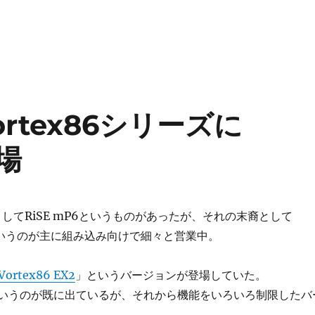
ortex86シリーズに
登場
PUとしてRiSE mP6というものがあったが、それの末裔として
いうのが主に組み込み向けで細々と営業中。
Vortex86 EX2
」というバージョンが登場していた。
DX3というのが既に出ているが、それから機能をいろいろ制限したバ
。