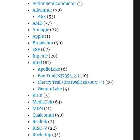
ActionSemiconductor
(1)
Allwinner
(70)
A64
(53)
AMD
(37)
Amlogic
(22)
Apple
(1)
Broadcom
(50)
ESP
(67)
Ingenic
(20)
Intel
(81)
ApolloLake
(6)
Bay Trail(Z3735など)
(10)
Cherry Trail/Braswell(z8300など)
(19)
GeminiLake
(4)
Kirin
(5)
MediaTek
(63)
MIPS
(11)
Qualcomm
(50)
Realtek
(2)
RISC-V
(22)
Rockchip
(34)