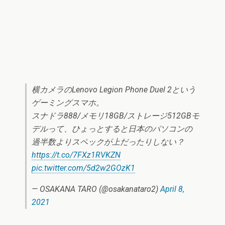
横カメラのLenovo Legion Phone Duel 2という
ゲーミングスマホ。
スナドラ888/メモリ18GB/ストレージ512GBモ
デルって、ひょっとすると日本のパソコンの
過半数よりスペックが上だったりしない？
https://t.co/7FXz1RVKZN
pic.twitter.com/5d2w2GOzK1
— OSAKANA TARO (@osakanataro2)
April 8,
2021