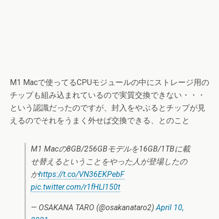
M1 Macで使ってるCPUモジュールの中にストレージ用の
チップも組み込まれているので実質交換できない・・・
という認識だったのですが、封入をやぶるとチップが見
えるのでそれをうまく外せば交換できる、とのこと
M1 Macの8GB/256GBモデルを16GB/1TBに載
せ替えるということをやった人が登場したの
か
https://t.co/VN36EKPebF
pic.twitter.com/r1fHLl150t
— OSAKANA TARO (@osakanataro2)
April 10,