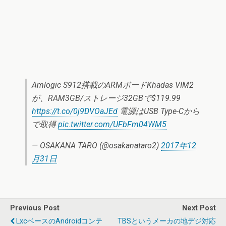
Amlogic S912搭載のARMボードKhadas VIM2
が、RAM3GB/ストレージ32GBで$119.99
https://t.co/0j9DVOaJEd
電源はUSB Type-Cから
で取得
pic.twitter.com/UFbFm04WM5
— OSAKANA TARO (@osakanataro2)
2017年12
月31日
Previous Post
Next Post
LxcベースのAndroidコンテ
TBSというメーカの地デジ対応