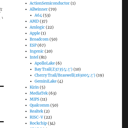
ActionSemiconductor
(1)
さ
Allwinner
(70)
A64
(53)
い
AMD
(37)
Amlogic
(22)
Apple
(1)
Broadcom
(50)
ESP
(67)
Ingenic
(20)
Intel
(81)
ApolloLake
(6)
Bay Trail(Z3735など)
(10)
Cherry Trail/Braswell(z8300など)
(19)
GeminiLake
(4)
Kirin
(5)
MediaTek
(63)
MIPS
(11)
Qualcomm
(50)
Realtek
(2)
RISC-V
(22)
Rockchip
(34)