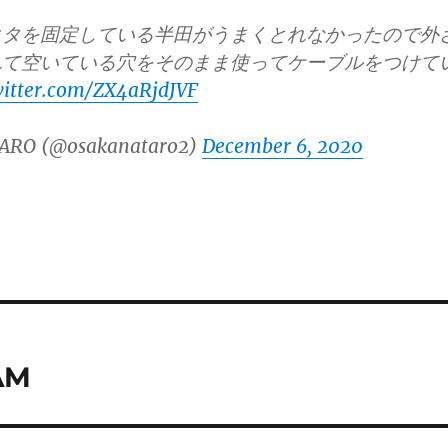
クタを固定している半田がうまくとれなかったので外
れて空いている穴をそのまま使ってケーブルをつけて
witter.com/ZX4aRjdJVF
ARO (@osakanataro2)
December 6, 2020
AM