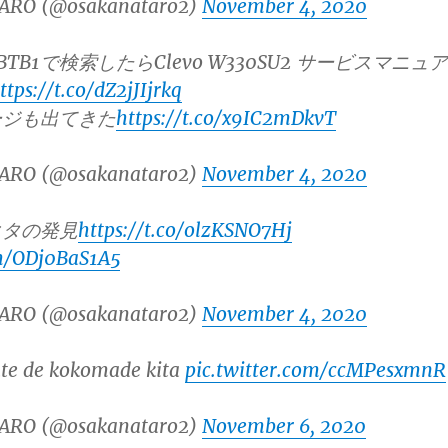
ARO (@osakanataro2)
November 4, 2020
TB1で検索したらClevo W330SU2 サービスマニュア
ttps://t.co/dZ2jJIjrkq
ージも出てきた
https://t.co/x9IC2mDkvT
ARO (@osakanataro2)
November 4, 2020
クタの発見
https://t.co/olzKSNO7Hj
om/ODj0BaS1A5
ARO (@osakanataro2)
November 4, 2020
te de kokomade kita
pic.twitter.com/ccMPesxmnR
ARO (@osakanataro2)
November 6, 2020