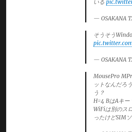
いる
pic.twitt
— OSAKANA T
そうそうWind
pic.twitter.
— OSAKANA T
MousePro 
ットなんだろうか
う？
H=4 BはAキー
WiFiは別の
ったけどSIM