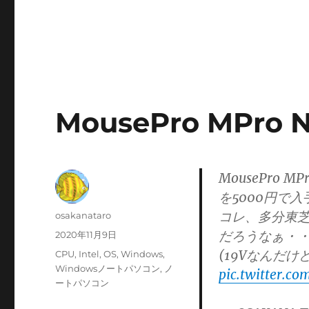
MousePro MPro
MousePro 
を5000円で入
コレ、多分東芝
投
osakanataro
稿
だろうなぁ・
投
2020年11月9日
者
稿
(19Vなんだ
カ
CPU
,
Intel
,
OS
,
Windows
,
日:
テ
Windowsノートパソコン
,
ノ
pic.twitter.c
ゴ
ートパソコン
リ