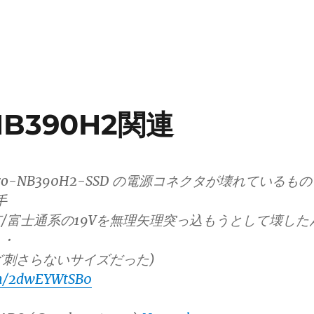
 NB390H2関連
MPro-NB390H2-SSD の電源コネクタが壊れているもの
手
/富士通系の19Vを無理矢理突っ込もうとして壊した
・・
けど刺さらないサイズだった)
om/2dwEYWtSB0