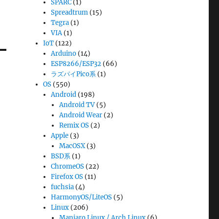
SPARC
(1)
Spreadtrum
(15)
Tegra
(1)
VIA
(1)
IoT
(122)
Arduino
(14)
ESP8266/ESP32
(66)
ラズパイPico系
(1)
OS
(550)
Android
(198)
Android TV
(5)
Android Wear
(2)
Remix OS
(2)
Apple
(3)
MacOSX
(3)
BSD系
(1)
ChromeOS
(22)
Firefox OS
(11)
fuchsia
(4)
HarmonyOS/LiteOS
(5)
Linux
(206)
Manjaro Linux / Arch Linux
(6)