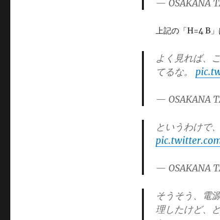
— OSAKANA T
上記の「H=4 B
よく見れば、
てるな。
pic.t
— OSAKANA T
というわけで、
pic.twitter.co
— OSAKANA T
そうそう、電
理したけど、