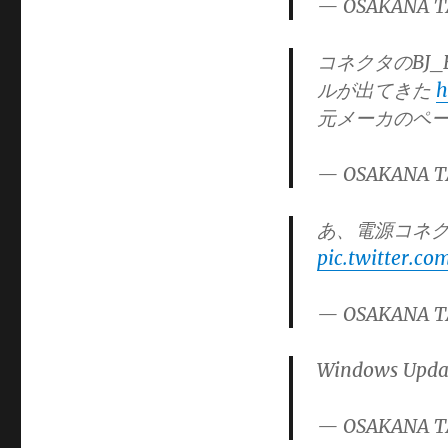
— OSAKANA T
ー
コネクタのBJ_B
ルが出てきた
h
元メーカのペ
— OSAKANA T
あ、電源コネ
pic.twitter.c
— OSAKANA T
Windows Upda
— OSAKANA T