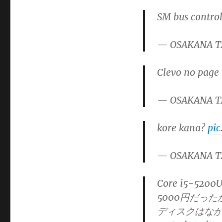
SM bus control
— OSAKANA T
Clevo no page
— OSAKANA T
kore kana?
pic
— OSAKANA T
Core i5-520
5000円だっ
ディスクはなかっ