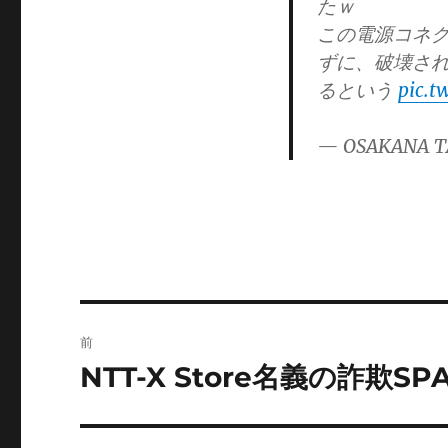
たｗ
この電源コネ
ずに、破壊さ
るという
pic.t
— OSAKANA T
投
前
稿
NTT-X Store名義の詐欺SP
前
の
ナ
投