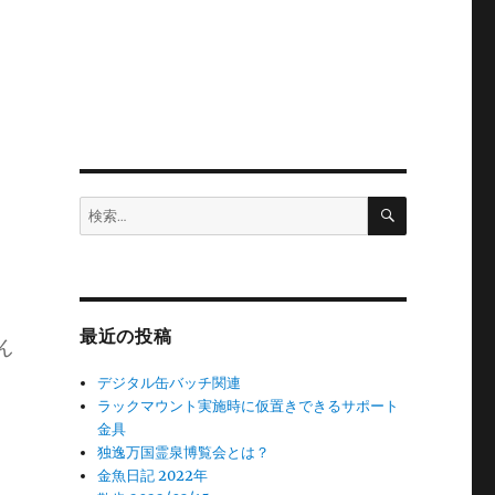
検
検
索
索:
最近の投稿
ん
デジタル缶バッチ関連
ラックマウント実施時に仮置きできるサポート
金具
独逸万国霊泉博覧会とは？
金魚日記 2022年