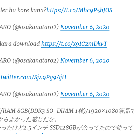
ler ha kore kana?
https://t.co/Mhc9P5bJOS
ARO (@osakanataro2)
November 6, 2020
 kara download
https://t.co/x9IC2mDkvT
ARO (@osakanataro2)
November 6, 2020
.twitter.com/Sj49Pg9AjH
ARO (@osakanataro2)
November 6, 2020
0U/RAM 8GB(DDR3 SO-DIMM 1枚)/1920×1080液晶
たからよかった感じだな。
たけど2.5インチ SSD128GBが余ってたので使って