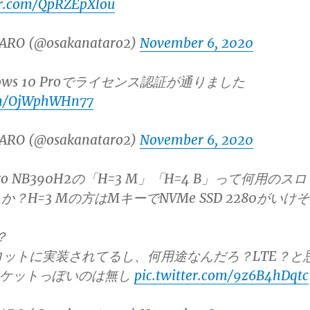
er.com/QpRZEpXlou
ARO (@osakanataro2)
November 6, 2020
ows 10 Proでライセンス認証が通りました
com/OjWphWHn77
ARO (@osakanataro2)
November 6, 2020
MPro NB390H2の「H=3 M」「H=4 B」って何用のスロ
？H=3 Mの方はMキーでNVMe SSD 2280がいけそ
？
スロットに実装されてるし、何用途なんだろ？LTE？と
ソケットっぽいのは無し
pic.twitter.com/9z6B4hDqtc