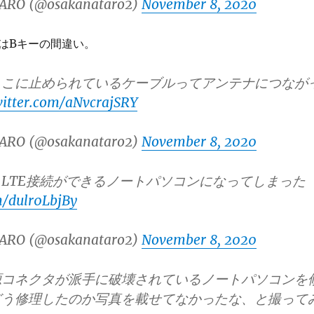
ARO (@osakanataro2)
November 8, 2020
」はBキーの間違い。
ここに止められているケーブルってアンテナにつなが
witter.com/aNvcrajSRY
ARO (@osakanataro2)
November 8, 2020
LTE接続ができるノートパソコンになってしまった
m/dulr0LbjBy
ARO (@osakanataro2)
November 8, 2020
源コネクタが派手に破壊されているノートパソコンを
どう修理したのか写真を載せてなかったな、と撮って