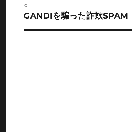
ビ
稿:
次
ゲ
GANDIを騙った詐欺SPAM
次
の
ー
投
シ
稿:
ョ
ン