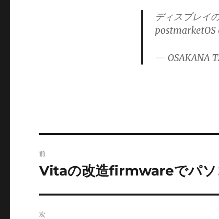
ー
ディスプレイのサ
postmarketOS
— OSAKANA T
投
前
稿
Vitaの改造firmware
前
の
ナ
投
ビ
稿:
次