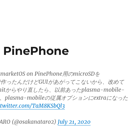
 PinePhone
arketOS on PinePhone用のmicroSDを
rapで作ったんだけどGUIがあがってこないから、改めて
p initからやり直したら、以前あったplasma-mobile-
て、plasma-mobileの従属オプションにextraになった
.twitter.com/TaM8KSbQl3
ARO (@osakanataro2)
July 21, 2020