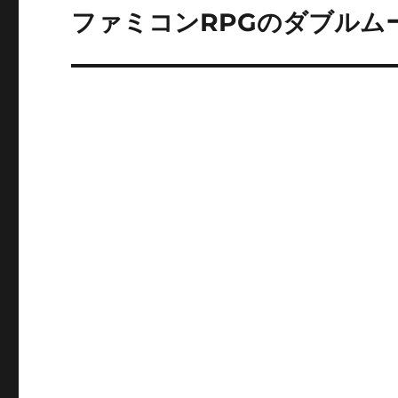
ゲ
ファミコンRPGのダブルム
次
の
ー
投
シ
稿:
ョ
ン