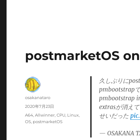
postmarketOS on
久しぶりにpostm
pmbootst
pmbootstra
投
osakanataro
稿
extrasが消え
投
2020年7月23日
者
稿
せいだった
pic
カ
A64
,
Allwinner
,
CPU
,
Linux
,
日:
テ
OS
,
postmarketOS
ゴ
— OSAKANA T
リ