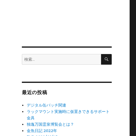
検
検
索
索:
最近の投稿
デジタル缶バッチ関連
ラックマウント実施時に仮置きできるサポート
金具
独逸万国霊泉博覧会とは？
金魚日記 2022年