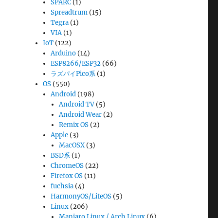
SPARC
(1)
Spreadtrum
(15)
Tegra
(1)
VIA
(1)
IoT
(122)
Arduino
(14)
ESP8266/ESP32
(66)
ラズパイPico系
(1)
OS
(550)
Android
(198)
Android TV
(5)
Android Wear
(2)
Remix OS
(2)
Apple
(3)
MacOSX
(3)
BSD系
(1)
ChromeOS
(22)
Firefox OS
(11)
fuchsia
(4)
HarmonyOS/LiteOS
(5)
Linux
(206)
Manjaro Linux / Arch Linux
(6)