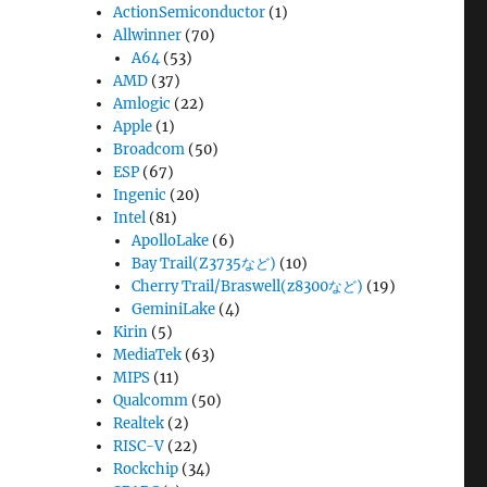
ActionSemiconductor
(1)
Allwinner
(70)
A64
(53)
AMD
(37)
Amlogic
(22)
Apple
(1)
Broadcom
(50)
ESP
(67)
Ingenic
(20)
Intel
(81)
ApolloLake
(6)
Bay Trail(Z3735など)
(10)
Cherry Trail/Braswell(z8300など)
(19)
GeminiLake
(4)
Kirin
(5)
MediaTek
(63)
MIPS
(11)
Qualcomm
(50)
Realtek
(2)
RISC-V
(22)
Rockchip
(34)