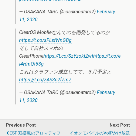
— OSAKANA TARO (@osakanataro2)
February
11, 2020
ClearOS Mobileなんてのを開発してるのか
https://t.co/sFLsfWnGBg
そして自社スマホの
ClearPhone
https://t.co/SzYzokfZwf
https://t.co/e
I4HmQt63g
これはクラファン成立してて、６月予定と
https://t.co/zAS3c2fZm7
— OSAKANA TARO (@osakanataro2)
February
11, 2020
Previous Post
Next Post
ESP32搭載のアロマディフ
イオンモバイルのVoIPかけ放題