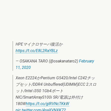
HPEマイクロサーバ復活か
https://t.co/E8L2RaYBLz
— OSAKANA TARO (@osakanataro2)
February
11, 2020
Xeon E2224かPentium G5420/Intel C242チッ
プセット/DDR4 Unbuffered(UDIMM)ECC 2スロ
ット/Intel i350 1Gb4ポート
NIC/SmartArrayS100i SR/電源は外付け
180W
https://t.co/gIRVNcTKkW
pic.twitter.com/4saXVNXK72