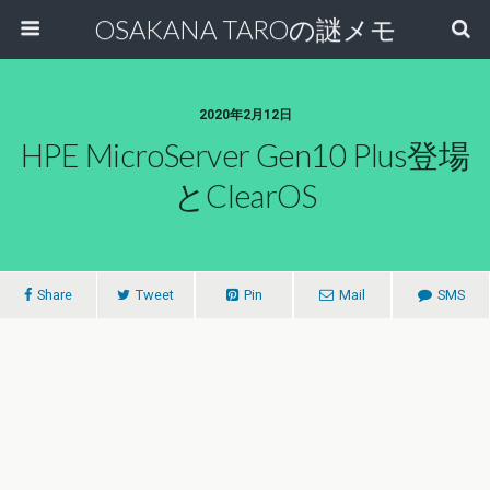
OSAKANA TAROの謎メモ
2020年2月12日
HPE MicroServer Gen10 Plus登場
とClearOS
Share
Tweet
Pin
Mail
SMS