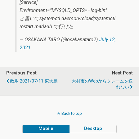
[Service]
Environment="MYSQLD_OPTS=–log-bin"
と書いてsystemctl daemon-reload;systemctl
restart mariadb で行けた
— OSAKANA TARO (@osakanataro2)
July 12,
2021
Previous Post
Next Post
散歩 2021/07/11 東大島
大村市のWebからクレームを送
れない
Back to top
Mobile
Desktop