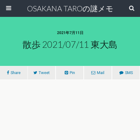
OSAKANA TAROの謎メモ
2021年7月11日
散歩 2021/07/11 東大島
Share
Tweet
Pin
Mail
SMS