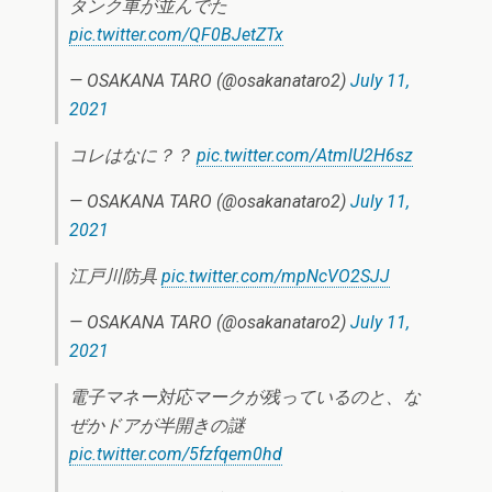
タンク車が並んでた
pic.twitter.com/QF0BJetZTx
— OSAKANA TARO (@osakanataro2)
July 11,
2021
コレはなに？？
pic.twitter.com/AtmlU2H6sz
— OSAKANA TARO (@osakanataro2)
July 11,
2021
江戸川防具
pic.twitter.com/mpNcVO2SJJ
— OSAKANA TARO (@osakanataro2)
July 11,
2021
電子マネー対応マークが残っているのと、な
ぜかドアが半開きの謎
pic.twitter.com/5fzfqem0hd