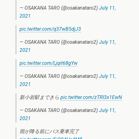
— OSAKANA TARO (@osakanataro2)
July 11,
2021
pic.twitter.com/q37wB5djJ3
— OSAKANA TARO (@osakanataro2)
July 11,
2021
pic.twitter.com/Ljqit68gYw
— OSAKANA TARO (@osakanataro2)
July 11,
2021
新小岩駅まできら
pic.twitter.com/zTRI3x1EwN
— OSAKANA TARO (@osakanataro2)
July 11,
2021
雨が降る前にバス乗車完了