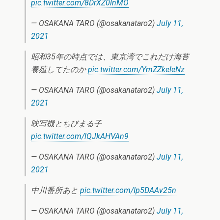
pic.twitter.com/8DrXZ0lnMO
— OSAKANA TARO (@osakanataro2)
July 11,
2021
昭和35年の時点では、東京湾でこれだけ海苔
養殖してたのか
pic.twitter.com/YmZZkeleNz
— OSAKANA TARO (@osakanataro2)
July 11,
2021
映写機とちびまる子
pic.twitter.com/lQJkAHVAn9
— OSAKANA TARO (@osakanataro2)
July 11,
2021
中川番所あと
pic.twitter.com/Ip5DAAv25n
— OSAKANA TARO (@osakanataro2)
July 11,