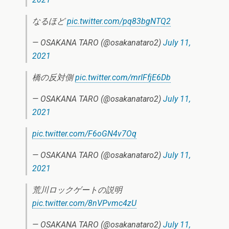
なるほど
pic.twitter.com/pq83bgNTQ2
— OSAKANA TARO (@osakanataro2)
July 11,
2021
橋の反対側
pic.twitter.com/mrIFfjE6Db
— OSAKANA TARO (@osakanataro2)
July 11,
2021
pic.twitter.com/F6oGN4v7Oq
— OSAKANA TARO (@osakanataro2)
July 11,
2021
荒川ロックゲートの説明
pic.twitter.com/8nVPvmc4zU
— OSAKANA TARO (@osakanataro2)
July 11,