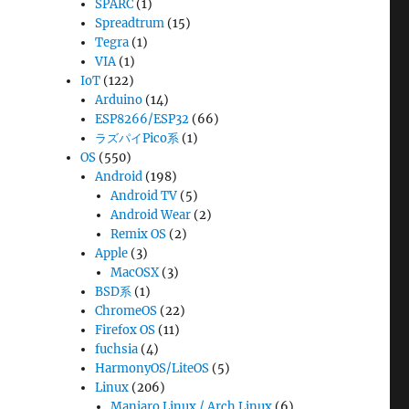
SPARC
(1)
Spreadtrum
(15)
Tegra
(1)
VIA
(1)
IoT
(122)
Arduino
(14)
ESP8266/ESP32
(66)
ラズパイPico系
(1)
OS
(550)
Android
(198)
Android TV
(5)
Android Wear
(2)
Remix OS
(2)
Apple
(3)
MacOSX
(3)
BSD系
(1)
ChromeOS
(22)
Firefox OS
(11)
fuchsia
(4)
HarmonyOS/LiteOS
(5)
Linux
(206)
Manjaro Linux / Arch Linux
(6)