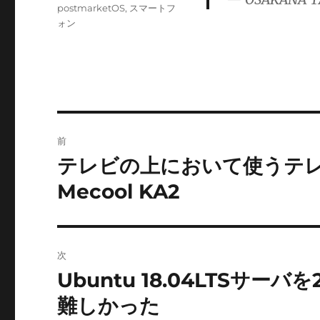
ゴ
postmarketOS
,
スマートフ
リ
ォン
ー
投
前
稿
テレビの上において使うテレビ会
前
の
ナ
Mecool KA2
投
ビ
稿:
ゲ
次
ー
Ubuntu 18.04LTSサー
次
の
難しかった
シ
投