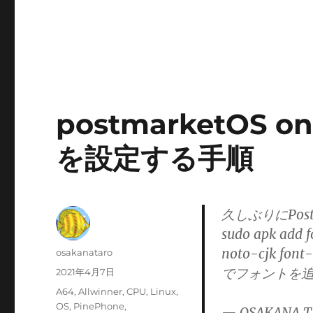
postmarketOS 
を設定する手順
久しぶりにPostma
sudo apk add 
noto-cjk font
投
osakanataro
稿
でフォントを追加
投
2021年4月7日
者
稿
カ
A64
,
Allwinner
,
CPU
,
Linux
,
日:
テ
OS
,
PinePhone
,
— OSAKANA T