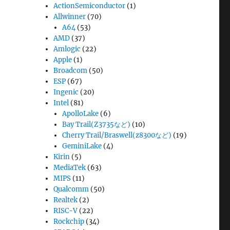
ActionSemiconductor
(1)
Allwinner
(70)
A64
(53)
AMD
(37)
Amlogic
(22)
Apple
(1)
Broadcom
(50)
ESP
(67)
Ingenic
(20)
Intel
(81)
ApolloLake
(6)
Bay Trail(Z3735など)
(10)
Cherry Trail/Braswell(z8300など)
(19)
GeminiLake
(4)
Kirin
(5)
MediaTek
(63)
MIPS
(11)
Qualcomm
(50)
Realtek
(2)
RISC-V
(22)
Rockchip
(34)