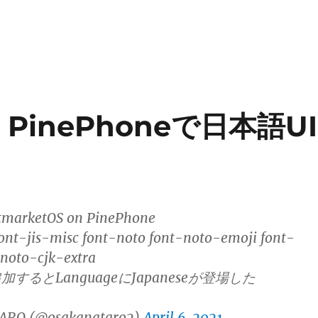
on PinePhoneで日本語UI
rketOS on PinePhone
font-jis-misc font-noto font-noto-emoji font-
-noto-cjk-extra
するとLanguageにJapaneseが登場した
ARO (@osakanataro2)
April 6, 2021