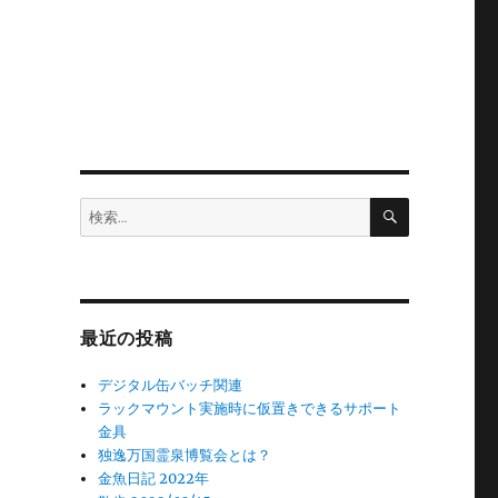
検
検
索
索:
最近の投稿
デジタル缶バッチ関連
ラックマウント実施時に仮置きできるサポート
金具
独逸万国霊泉博覧会とは？
金魚日記 2022年