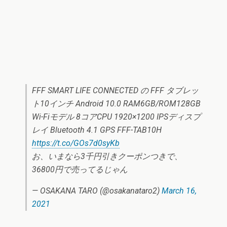
FFF SMART LIFE CONNECTED の FFF タブレッ
ト10インチ Android 10.0 RAM6GB/ROM128GB
Wi-Fiモデル 8コアCPU 1920×1200 IPSディスプ
レイ Bluetooth 4.1 GPS FFF-TAB10H
https://t.co/GOs7d0syKb
お、いまなら3千円引きクーポンつきで、
36800円で売ってるじゃん
— OSAKANA TARO (@osakanataro2)
March 16,
2021