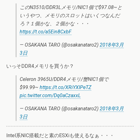
このN3510/DDR3Lメモリ/NIC1個で$97.08~と
いうやつ、メモリのスロットはいくつなんだ
ろ？１個かな、２個かな・・・
https://t.co/a5Ein8CxbF
— OSAKANA TARO (@osakanataro2)
2018年3月
3日
いっそDDR4メモリを買うか？
Celeron 3965U/DDR4メモリ/蟹NIC1個で
$99.99~
https://t.co/XRiYXIPeTZ
pic.twitter.com/Dq0aCzaxxL
— OSAKANA TARO (@osakanataro2)
2018年3月
3日
Intel系NIC搭載だと素のESXiも使えるなぁ・・・