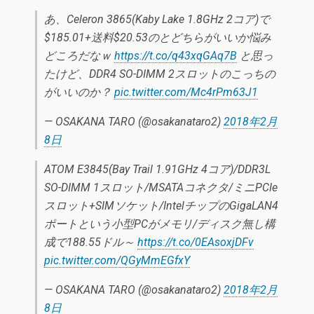
あ、Celeron 3865(Kaby Lake 1.8GHz 2コア)で
$185.01+送料$20.53のとどちらがいいか悩み
どころだなｗ
https://t.co/q43xqGAq7B
と思っ
たけど、DDR4 SO-DIMM 2スロットのこっちの
がいいのか？
pic.twitter.com/Mc4rPm63J1
— OSAKANA TARO (@osakanataro2)
2018年2月
8日
ATOM E3845(Bay Trail 1.91GHz 4コア)/DDR3L
SO-DIMM 1スロット/MSATAコネクタ/ミニPCIe
スロット+SIMソケット/IntelチップのGigaLAN4
ポートという小型PCがメモリ/ディスク無し構
成で188.55ドル～
https://t.co/0EAsoxjDFv
pic.twitter.com/QGyMmEGfxY
— OSAKANA TARO (@osakanataro2)
2018年2月
8日