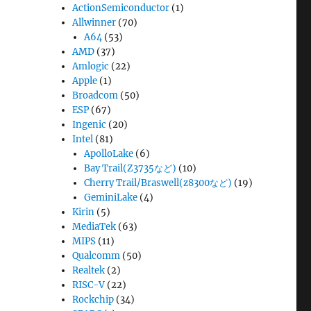
ActionSemiconductor
(1)
Allwinner
(70)
A64
(53)
AMD
(37)
Amlogic
(22)
Apple
(1)
Broadcom
(50)
ESP
(67)
Ingenic
(20)
Intel
(81)
ApolloLake
(6)
Bay Trail(Z3735など)
(10)
Cherry Trail/Braswell(z8300など)
(19)
GeminiLake
(4)
Kirin
(5)
MediaTek
(63)
MIPS
(11)
Qualcomm
(50)
Realtek
(2)
RISC-V
(22)
Rockchip
(34)