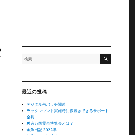
パ
検
検
索
索:
最近の投稿
デジタル缶バッチ関連
ラックマウント実施時に仮置きできるサポート
金具
独逸万国霊泉博覧会とは？
金魚日記 2022年