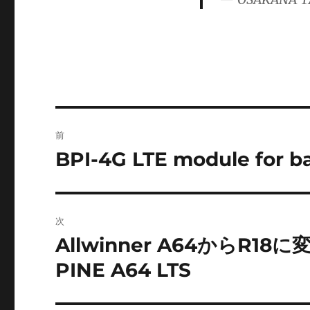
ゴ
リ
ー
投
前
稿
BPI-4G LTE module for b
前
の
ナ
投
ビ
稿:
次
ゲ
Allwinner A64からR
次
の
ー
PINE A64 LTS
投
シ
稿: