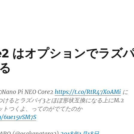
Core2 はオプションでラズ
る
のNano Pi NEO Core2
https://t.co/RtR47X0AMi
に
eldをつけるとラズパイ3とほぼ形状互換になる上にM.2
ソケットつくよ、ってのがでてたのか
om/6ue15vSM7S
ARO (@osakanataro2)
2018年1月18日