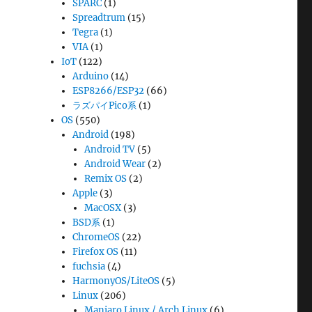
SPARC
(1)
Spreadtrum
(15)
Tegra
(1)
VIA
(1)
IoT
(122)
Arduino
(14)
ESP8266/ESP32
(66)
ラズパイPico系
(1)
OS
(550)
Android
(198)
Android TV
(5)
Android Wear
(2)
Remix OS
(2)
Apple
(3)
MacOSX
(3)
BSD系
(1)
ChromeOS
(22)
Firefox OS
(11)
fuchsia
(4)
HarmonyOS/LiteOS
(5)
Linux
(206)
Manjaro Linux / Arch Linux
(6)