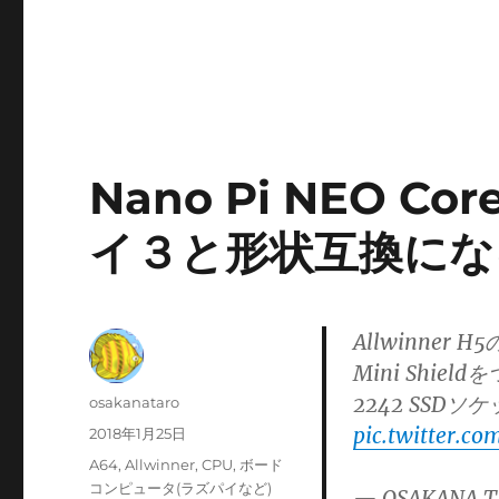
Nano Pi NEO 
イ３と形状互換にな
Allwinner H5
Mini Shi
2242 SSD
投
osakanataro
稿
pic.twitter.c
投
2018年1月25日
者
稿
カ
A64
,
Allwinner
,
CPU
,
ボード
日:
テ
コンピュータ(ラズパイなど)
— OSAKANA T