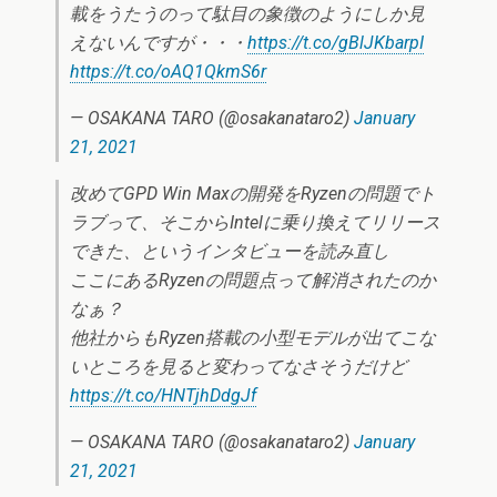
載をうたうのって駄目の象徴のようにしか見
えないんですが・・・
https://t.co/gBlJKbarpI
https://t.co/oAQ1QkmS6r
— OSAKANA TARO (@osakanataro2)
January
21, 2021
改めてGPD Win Maxの開発をRyzenの問題でト
ラブって、そこからIntelに乗り換えてリリース
できた、というインタビューを読み直し
ここにあるRyzenの問題点って解消されたのか
なぁ？
他社からもRyzen搭載の小型モデルが出てこな
いところを見ると変わってなさそうだけど
https://t.co/HNTjhDdgJf
— OSAKANA TARO (@osakanataro2)
January
21, 2021