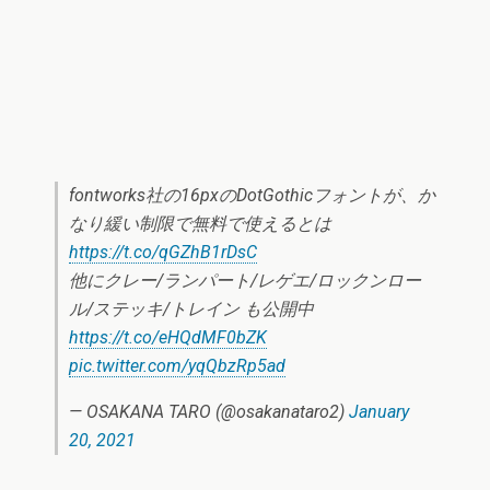
fontworks社の16pxのDotGothicフォントが、か
なり緩い制限で無料で使えるとは
https://t.co/qGZhB1rDsC
他にクレー/ランパート/レゲエ/ロックンロー
ル/ステッキ/トレイン も公開中
https://t.co/eHQdMF0bZK
pic.twitter.com/yqQbzRp5ad
— OSAKANA TARO (@osakanataro2)
January
20, 2021