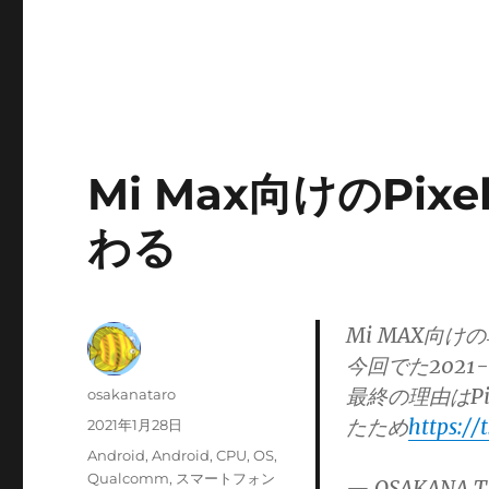
Mi Max向けのPixel
わる
Mi MAX向けの非公
今回でた2021
最終の理由はPix
投
osakanataro
稿
たため
https://
投
2021年1月28日
者
稿
カ
Android
,
Android
,
CPU
,
OS
,
日:
テ
Qualcomm
,
スマートフォン
— OSAKANA T