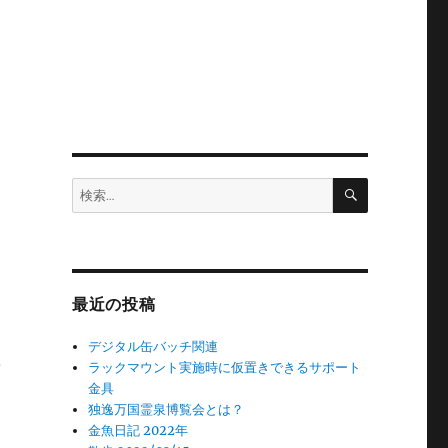
検
検
索
索:
、
最近の投稿
デジタル缶バッチ関連
っ
ラックマウント実施時に仮置きできるサポート
金具
独逸万国霊泉博覧会とは？
金魚日記 2022年