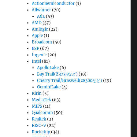
ActionSemiconductor
(1)
Allwinner
(70)
A64
(53)
AMD
(37)
Amlogic
(22)
Apple
(1)
Broadcom
(50)
ESP
(67)
Ingenic
(20)
Intel
(81)
ApolloLake
(6)
Bay Trail(Z3735など)
(10)
Cherry Trail/Braswell(z8300など)
(19)
GeminiLake
(4)
Kirin
(5)
MediaTek
(63)
MIPS
(11)
Qualcomm
(50)
Realtek
(2)
RISC-V
(22)
Rockchip
(34)