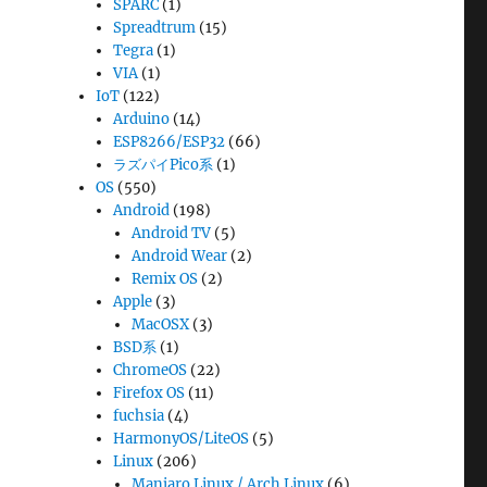
SPARC
(1)
Spreadtrum
(15)
Tegra
(1)
VIA
(1)
IoT
(122)
Arduino
(14)
ESP8266/ESP32
(66)
ラズパイPico系
(1)
OS
(550)
Android
(198)
Android TV
(5)
Android Wear
(2)
Remix OS
(2)
Apple
(3)
MacOSX
(3)
BSD系
(1)
ChromeOS
(22)
Firefox OS
(11)
fuchsia
(4)
HarmonyOS/LiteOS
(5)
Linux
(206)
Manjaro Linux / Arch Linux
(6)