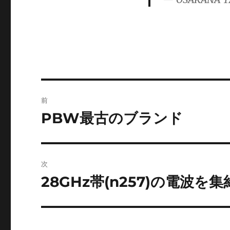
ゴ
リ
ー
投
前
稿
PBW最古のブランド
前
の
ナ
投
ビ
稿:
次
ゲ
28GHz帯(n257)の電波
次
の
ー
投
シ
稿: