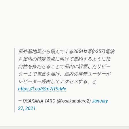
屋外基地局から飛んでくる28GHz帯(n257)電波
を屋内の特定地点に向けて集約するように指
向性を持たせることで屋内に設置したリピー
ターまで電波を届け、屋内の携帯ユーザーが
レピーター経由してアクセスする、と
https://t.co/jSm7IT9rMv
— OSAKANA TARO (@osakanataro2)
January
27, 2021