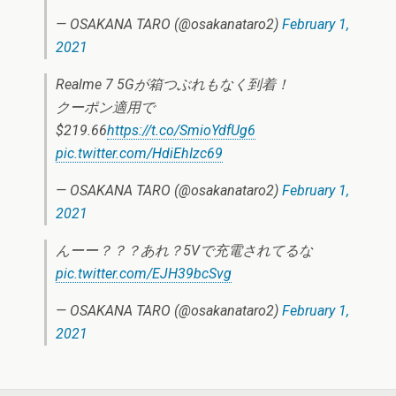
— OSAKANA TARO (@osakanataro2)
February 1,
2021
Realme 7 5Gが箱つぶれもなく到着！
クーポン適用で
$219.66
https://t.co/SmioYdfUg6
pic.twitter.com/HdiEhIzc69
— OSAKANA TARO (@osakanataro2)
February 1,
2021
んーー？？？あれ？5Vで充電されてるな
pic.twitter.com/EJH39bcSvg
— OSAKANA TARO (@osakanataro2)
February 1,
2021