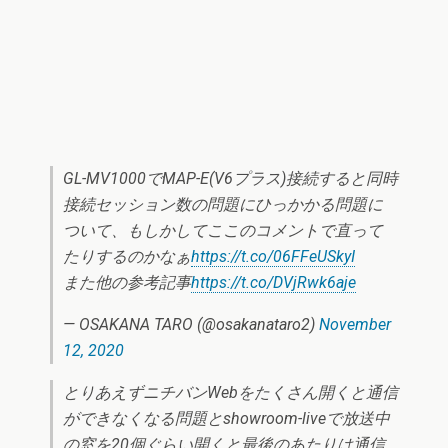
GL-MV1000でMAP-E(V6プラス)接続すると同時
接続セッション数の問題にひっかかる問題に
ついて、もしかしてここのコメントで直って
たりするのかなぁ
https://t.co/06FFeUSkyI
また他の参考記事
https://t.co/DVjRwk6aje
— OSAKANA TARO (@osakanataro2)
November
12, 2020
とりあえずニチバンWebをたくさん開くと通信
ができなくなる問題とshowroom-liveで放送中
の窓を20個ぐらい開くと最後のあたりは通信