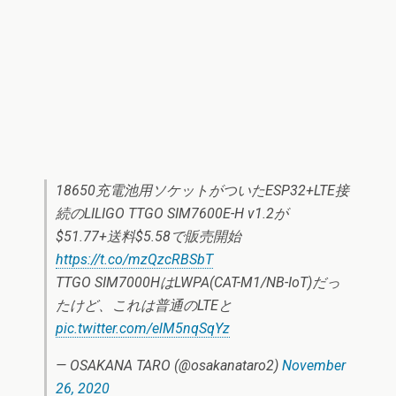
18650充電池用ソケットがついたESP32+LTE接
続のLILIGO TTGO SIM7600E-H v1.2が
$51.77+送料$5.58で販売開始
https://t.co/mzQzcRBSbT
TTGO SIM7000HはLWPA(CAT-M1/NB-IoT)だっ
たけど、これは普通のLTEと
pic.twitter.com/elM5nqSqYz
— OSAKANA TARO (@osakanataro2)
November
26, 2020