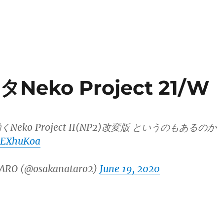
Neko Project 21/W
eko Project II(NP2)改変版 というのもあるのか
lkEXhuKoa
ARO (@osakanataro2)
June 19, 2020