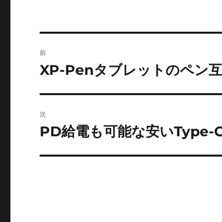
ー
投
前
稿
XP-Penタブレットのペン
前
の
ナ
投
ビ
稿:
次
ゲ
PD給電も可能な安いType-
次
の
ー
投
シ
稿:
ョ
ン