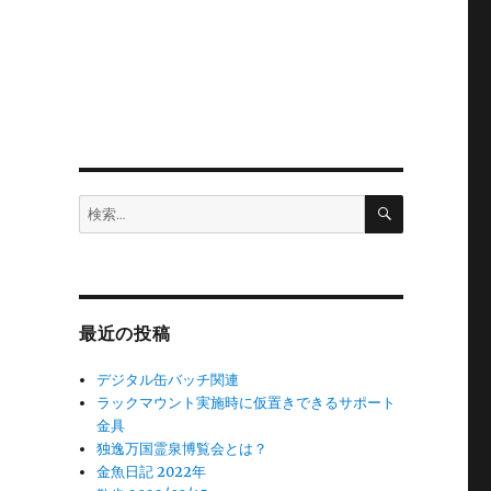
検
検
索
索:
最近の投稿
デジタル缶バッチ関連
ラックマウント実施時に仮置きできるサポート
金具
独逸万国霊泉博覧会とは？
金魚日記 2022年