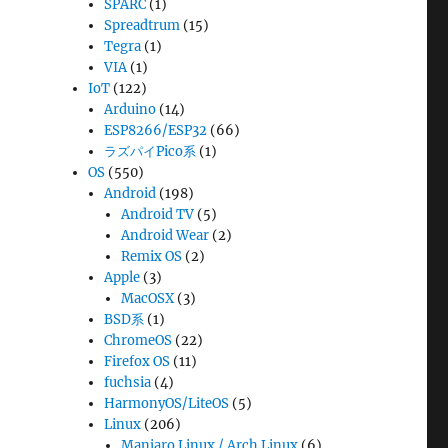
SPARC
(1)
Spreadtrum
(15)
Tegra
(1)
VIA
(1)
IoT
(122)
Arduino
(14)
ESP8266/ESP32
(66)
ラズパイPico系
(1)
OS
(550)
Android
(198)
Android TV
(5)
Android Wear
(2)
Remix OS
(2)
Apple
(3)
MacOSX
(3)
BSD系
(1)
ChromeOS
(22)
Firefox OS
(11)
fuchsia
(4)
HarmonyOS/LiteOS
(5)
Linux
(206)
Manjaro Linux / Arch Linux
(6)