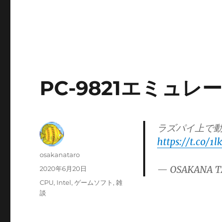
PC-9821エミュレータ
ラズパイ上で動くN
https://t.co/1
投
osakanataro
稿
— OSAKANA T
投
2020年6月20日
者
稿
カ
CPU
,
Intel
,
ゲームソフト
,
雑
日:
テ
談
ゴ
リ