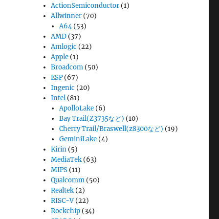
ActionSemiconductor
(1)
Allwinner
(70)
A64
(53)
AMD
(37)
Amlogic
(22)
Apple
(1)
Broadcom
(50)
ESP
(67)
Ingenic
(20)
Intel
(81)
ApolloLake
(6)
Bay Trail(Z3735など)
(10)
Cherry Trail/Braswell(z8300など)
(19)
GeminiLake
(4)
Kirin
(5)
MediaTek
(63)
MIPS
(11)
Qualcomm
(50)
Realtek
(2)
RISC-V
(22)
Rockchip
(34)