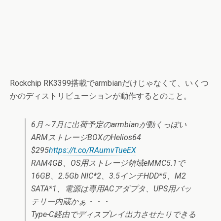
Rockchip RK3399搭載でarmbianだけじゃなくて、いくつ
かのディストリビューションが動作するとのこと。
6月～7月に出荷予定のarmbianが動くっぽい
ARMストレージBOXのHelios64
$295
https://t.co/RAumvTueEX
RAM4GB、OS用ストレージ領域eMMC5.1で
16GB、2.5Gb NIC*2、3.5インチHDD*5、M2
SATA*1、電源は専用ACアダプタ、UPS用バッ
テリー内蔵かぁ・・・
Type-C経由でディスプレイ出力させたりできる