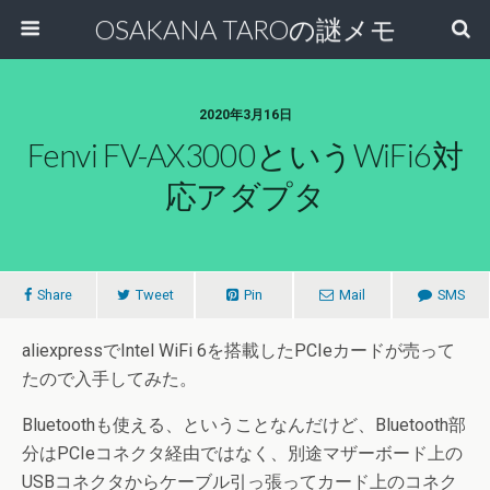
OSAKANA TAROの謎メモ
2020年3月16日
Fenvi FV-AX3000というWiFi6対
応アダプタ
Share
Tweet
Pin
Mail
SMS
aliexpressでIntel WiFi 6を搭載したPCIeカードが売って
たので入手してみた。
Bluetoothも使える、ということなんだけど、Bluetooth部
分はPCIeコネクタ経由ではなく、別途マザーボード上の
USBコネクタからケーブル引っ張ってカード上のコネク