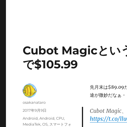
Cubot Magic
で$105.99
先月末は$89.0
途が微妙だなぁ・
投
osakanataro
稿
Cubot Ma
投
2017年9月9日
者
稿
https://t.co/l
カ
Android
,
Android
,
CPU
,
日:
テ
MediaTek
,
OS
,
スマートフォ