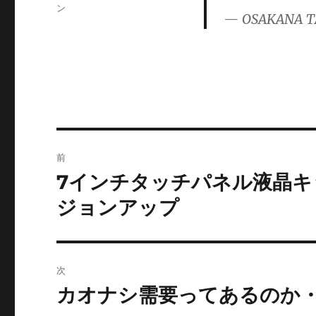
ゴ
ン
— OSAKANA T
リ
ー
投
前
稿
7インチタッチパネル液晶
前
の
ナ
ジョンアップ
投
ビ
稿:
ゲ
次
ー
カオナシ需要ってあるのか
次
の