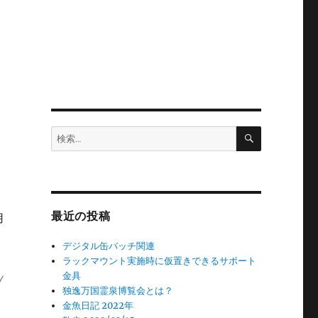
検
検
索
索:
最近の投稿
用
デジタル缶バッチ関連
ラックマウント実施時に仮置きできるサポート
ｗ
金具
独逸万国霊泉博覧会とは？
金魚日記 2022年