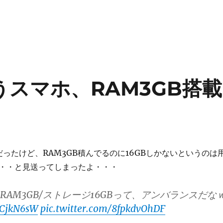
というスマホ、RAM3GB搭載
9だったけど、RAM3GB積んでるのに16GBしかないというのは
・・と見送ってしまったよ・・・
gic、RAM3GB/ストレージ16GBって、アンバランスだな
luCjkN6sW
pic.twitter.com/8fpkdvOhDF