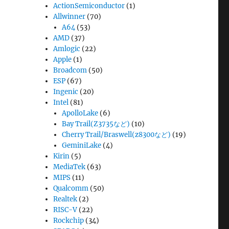
ActionSemiconductor
(1)
Allwinner
(70)
A64
(53)
AMD
(37)
Amlogic
(22)
Apple
(1)
Broadcom
(50)
ESP
(67)
Ingenic
(20)
Intel
(81)
ApolloLake
(6)
Bay Trail(Z3735など)
(10)
Cherry Trail/Braswell(z8300など)
(19)
GeminiLake
(4)
Kirin
(5)
MediaTek
(63)
MIPS
(11)
Qualcomm
(50)
Realtek
(2)
RISC-V
(22)
Rockchip
(34)