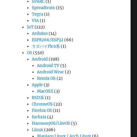
SPARC
(1)
Spreadtrum
(15)
Tegra
(1)
VIA
(1)
IoT
(122)
Arduino
(14)
ESP8266/ESP32
(66)
ラズパイPico系
(1)
OS
(550)
Android
(198)
Android TV
(5)
Android Wear
(2)
Remix OS
(2)
Apple
(3)
MacOSX
(3)
BSD系
(1)
ChromeOS
(22)
Firefox OS
(11)
fuchsia
(4)
HarmonyOS/LiteOS
(5)
Linux
(206)
Manjaro Linux / Arch Linux
(6)