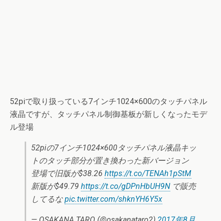
52piで取り扱っている7インチ1024×600のタッチパネル
液晶ですが、タッチパネル制御基板が新しくなったモデ
ル登場
52piの7インチ1024×600タッチパネル液晶キッ
トのタッチ部分が置き換わった新バージョン
登場で旧版が$38.26
https://t.co/TENAh1pStM
新版が$49.79
https://t.co/gDPnHbUH9N
で販売
してるな
pic.twitter.com/shknYH6Y5x
— OSAKANA TARO (@osakanataro2)
2017年8月