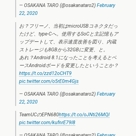
— OSAKANA TARO (@osakanataro2)
February
22, 2020
お？フリーノ、当初はmicroUSBコネクタだっ
たけど、type-Cへ。使用するSoCと主記憶もア
ップデートして、表示速度改善を図り、内蔵
ストレージも8GBから32GBに変更、と。
あれ？Android 8.1になったことを考えるとベ
ースAndroidボードを変更したということか？
https://t.co/zzd12oCHT9
pic.twitter.com/o5rE0m4Gjs
— OSAKANA TARO (@osakanataro2)
February
22, 2020
TeamUCのEPN680
https://t.co/oJNti26MQl
pic.twitter.com/kufnrE79l8
— OSAKANA TARO (@osakanataro2)
February