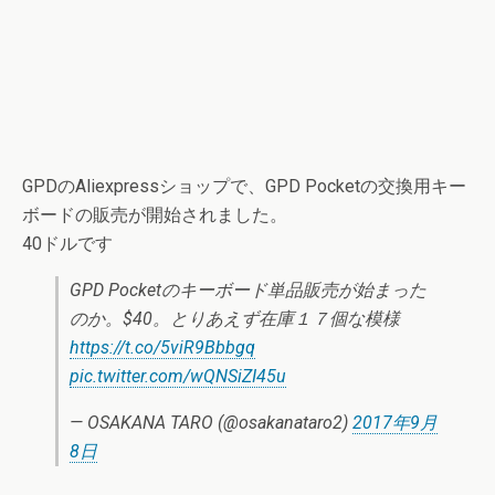
GPDのAliexpressショップで、GPD Pocketの交換用キー
ボードの販売が開始されました。
40ドルです
GPD Pocketのキーボード単品販売が始まった
のか。$40。とりあえず在庫１７個な模様
https://t.co/5viR9Bbbgq
pic.twitter.com/wQNSiZI45u
— OSAKANA TARO (@osakanataro2)
2017年9月
8日