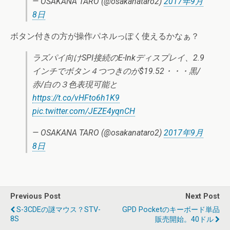
— OSAKANA TARO (@osakanataro2)
2017年9月
8日
ボタン付きの方が操作パネルっぽく使えるかなぁ？
ラズパイ向けSPI接続のE-Inkディスプレイ、2.9
インチでボタン４つつきのが$19.52・・・黒/
赤/白の３色表現可能と
https://t.co/vHFto6h1K9
pic.twitter.com/JEZE4yqnCH
— OSAKANA TARO (@osakanataro2)
2017年9月
8日
Previous Post
Next Post
S-3CDEの謎マウス？STV-
GPD Pocketのキーボード単品
8S
販売開始。40ドル