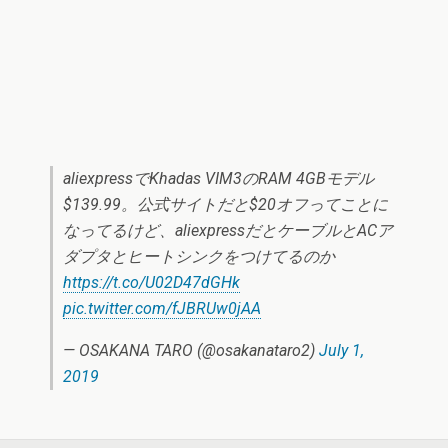
aliexpressでKhadas VIM3のRAM 4GBモデル
$139.99。公式サイトだと$20オフってことに
なってるけど、aliexpressだとケーブルとACア
ダプタとヒートシンクをつけてるのか
https://t.co/U02D47dGHk
pic.twitter.com/fJBRUw0jAA
— OSAKANA TARO (@osakanataro2)
July 1,
2019