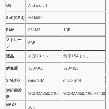
OS
Android 5.1
SoC(CPU)
MT6580
RAM
512MB
1GB
ストレー
8GB
ジ
液晶
丸形1.3インチ
角形1.54インチ
解像度
360×360
320×320
SIM形状
nano SIM
micro SIM
対応周波
WCDMA850/2100
WCDMA850/1900/2100
数
GPSと
あり