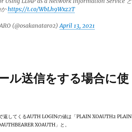
or Using LDAP as a Network Information Service と
のか
https://t.co/WbLh9Wxz2T
ARO (@osakanataro2)
April 13, 2021
Pメール送信をする場合に使
点で返してくるAUTH LOGINの値は「PLAIN XOAUTH2 PLAIN
 OAUTHBEARER XOAUTH」と。