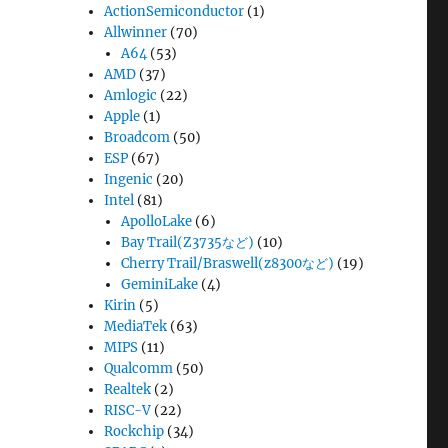
ActionSemiconductor
(1)
Allwinner
(70)
A64
(53)
AMD
(37)
Amlogic
(22)
Apple
(1)
Broadcom
(50)
ESP
(67)
Ingenic
(20)
Intel
(81)
ApolloLake
(6)
Bay Trail(Z3735など)
(10)
Cherry Trail/Braswell(z8300など)
(19)
GeminiLake
(4)
Kirin
(5)
MediaTek
(63)
MIPS
(11)
Qualcomm
(50)
Realtek
(2)
RISC-V
(22)
Rockchip
(34)