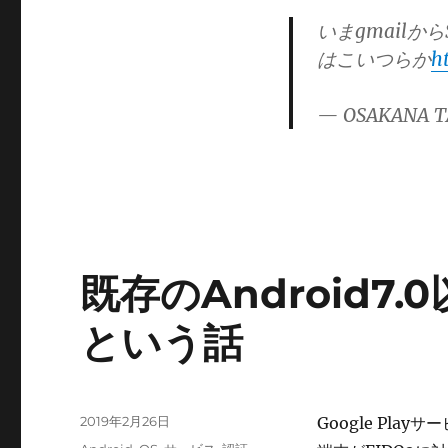
ゴ
いまgmail
リ
はこいつらか
h
ー
— OSAKANA T
既存のAndroid7
という話
投
2019年2月26日
Google Play
稿