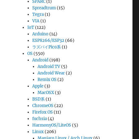
SPARC
(1)
Spreadtrum
(15)
Tegra
(1)
VIA
(1)
IoT
(122)
Arduino
(14)
ESP8266/ESP32
(66)
ラズパイPico系
(1)
OS
(550)
Android
(198)
Android TV
(5)
Android Wear
(2)
Remix OS
(2)
Apple
(3)
MacOSX
(3)
BSD系
(1)
ChromeOS
(22)
Firefox OS
(11)
fuchsia
(4)
HarmonyOS/LiteOS
(5)
Linux
(206)
Manjaro Linux / Arch Linux
(6)