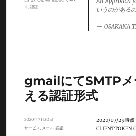
An Approach f
カ
Linux
,
OS
,
Windows
,
サービ
日:
テ
ス
,
認証
いうのがある
ゴ
リ
— OSAKANA T
ー
gmailにてSMT
える認証形式
投
2020年7月30日
2020/07/29時
稿
カ
サービス
,
メール
,
認証
CLIENTTOKEN
日:
テ