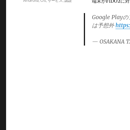
カ
Android
,
OS
,
サービス
,
認証
端末がFIDO2
日:
テ
ゴ
Google Pl
リ
は予想外
https
ー
— OSAKANA T