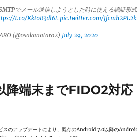
からSMTPでメール送信しようとした時に使える認証形式
ttps://t.co/KktoB3dl6L
pic.twitter.com/Jfcmh2PL2k
ARO (@osakanataro2)
July 29, 2020
.0以降端末までFIDO2対応
サービスのアップデートにより、既存のAndroid 7.0以降のAndroi