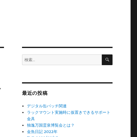
検
検
索
索:
ッ
最近の投稿
デジタル缶バッチ関連
ラックマウント実施時に仮置きできるサポート
金具
独逸万国霊泉博覧会とは？
金魚日記 2022年