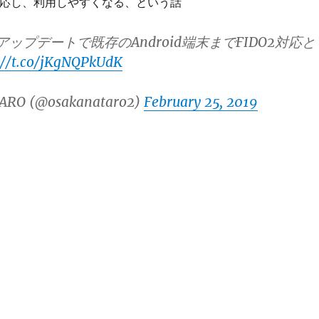
に対応し、利用しやすくなる、という話
ayのアップデートで既存のAndroid端末までFIDO2対応と
://t.co/jKgNQPkUdK
ARO (@osakanataro2)
February 25, 2019