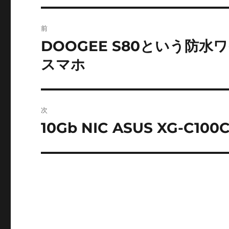
投
前
稿
DOOGEE S80という防水
前
の
ナ
スマホ
投
ビ
稿:
ゲ
次
ー
10Gb NIC ASUS XG-C100
次
の
シ
投
ョ
稿:
ン