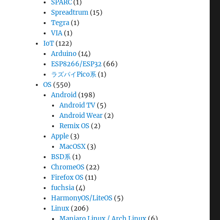
SPARC
(1)
Spreadtrum
(15)
Tegra
(1)
VIA
(1)
IoT
(122)
Arduino
(14)
ESP8266/ESP32
(66)
ラズパイPico系
(1)
OS
(550)
Android
(198)
Android TV
(5)
Android Wear
(2)
Remix OS
(2)
Apple
(3)
MacOSX
(3)
BSD系
(1)
ChromeOS
(22)
Firefox OS
(11)
fuchsia
(4)
HarmonyOS/LiteOS
(5)
Linux
(206)
Manjaro Linux / Arch Linux
(6)