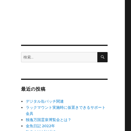
検
検
索
索:
最近の投稿
デジタル缶バッチ関連
ラックマウント実施時に仮置きできるサポート
金具
独逸万国霊泉博覧会とは？
金魚日記 2022年