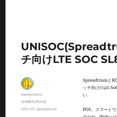
UNISOC(Sprea
チ向けLTE SOC SL
Spreadtrum
ッチ向けの4G So
投
osakanataro
い。
稿
投
2018年10月24日
者
稿
カ
CPU
,
IoT
,
Spreadtrum
POS、スマートウ
日:
テ
のだが、Webに