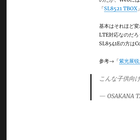
ゴ
「
SL8521 TBOX
リ
ー
基本はそれほど変わら
LTE対応なのだ
SL8541Eの方はC
参考→「
紫光展锐
こんな子供向け
— OSAKANA T