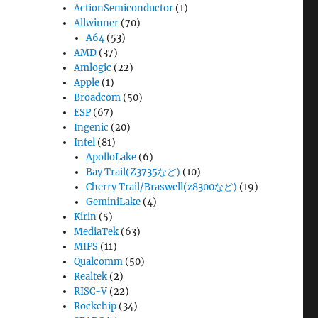
ActionSemiconductor
(1)
Allwinner
(70)
A64
(53)
AMD
(37)
Amlogic
(22)
Apple
(1)
Broadcom
(50)
ESP
(67)
Ingenic
(20)
Intel
(81)
ApolloLake
(6)
Bay Trail(Z3735など)
(10)
Cherry Trail/Braswell(z8300など)
(19)
GeminiLake
(4)
Kirin
(5)
MediaTek
(63)
MIPS
(11)
Qualcomm
(50)
Realtek
(2)
RISC-V
(22)
Rockchip
(34)