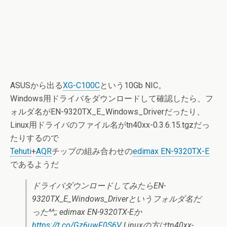
ASUSから出る
XG-C100C
という10Gb NIC。
Windows用ドライバをダウンロードして確認したら、フ
ォルダ名がEN-9320TX_E_Windows_Driverだったり、
Linux用ドライバのファイル名がtn40xx-0.3.6.15.tgzだっ
たりするので
Tehuti
+
AQR
チップの組み合わせの
edimax EN-9320TX-E
であるようだ
ドライバダウンロードしてみたらEN-
9320TX_E_Windows_Driverというフォルダ名だ
った^^;; edimax EN-9320TX-Eか
https://t.co/Gz6uwF0S6V
Linuxの方はtn40xx-