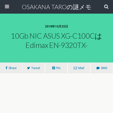
OSAKANA TAROの謎メモ
2018年10月25日
10Gb NIC ASUS XG-C100Cは
Edimax EN-9320TX-
Share
Tweet
Pin
Mail
SMS