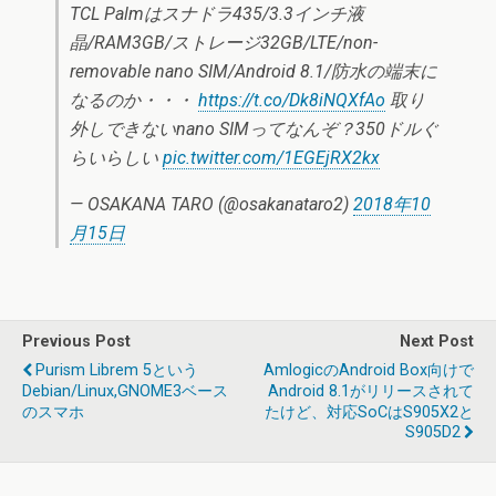
TCL Palmはスナドラ435/3.3インチ液
晶/RAM3GB/ストレージ32GB/LTE/non-
removable nano SIM/Android 8.1/防水の端末に
なるのか・・・
https://t.co/Dk8iNQXfAo
取り
外しできないnano SIMってなんぞ？350ドルぐ
らいらしい
pic.twitter.com/1EGEjRX2kx
— OSAKANA TARO (@osakanataro2)
2018年10
月15日
Previous Post
Next Post
Purism Librem 5という
AmlogicのAndroid Box向けで
Debian/Linux,GNOME3ベース
Android 8.1がリリースされて
のスマホ
たけど、対応SoCはS905X2と
S905D2