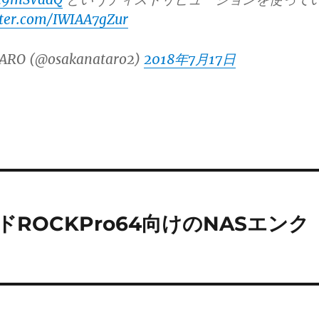
tter.com/IWIAA7gZur
ARO (@osakanataro2)
2018年7月17日
ードROCKPro64向けのNASエンク