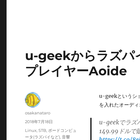
u-geekからラズパ
プレイヤーAoide
u-geekという
を入れたオーディ
投
osakanataro
稿
u-geekでラ
投
2018年7月18日
者
稿
149.99ドル
カ
Linux
,
STB
,
ボードコンピュ
日:
テ
ータ(ラズパイなど)
,
音響
https://t.co/