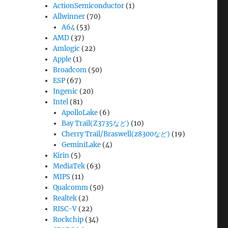
ActionSemiconductor
(1)
Allwinner
(70)
A64
(53)
AMD
(37)
Amlogic
(22)
Apple
(1)
Broadcom
(50)
ESP
(67)
Ingenic
(20)
Intel
(81)
ApolloLake
(6)
Bay Trail(Z3735など)
(10)
Cherry Trail/Braswell(z8300など)
(19)
GeminiLake
(4)
Kirin
(5)
MediaTek
(63)
MIPS
(11)
Qualcomm
(50)
Realtek
(2)
RISC-V
(22)
Rockchip
(34)