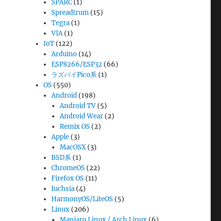
SPARC
(1)
Spreadtrum
(15)
Tegra
(1)
VIA
(1)
IoT
(122)
Arduino
(14)
ESP8266/ESP32
(66)
ラズパイPico系
(1)
OS
(550)
Android
(198)
Android TV
(5)
Android Wear
(2)
Remix OS
(2)
Apple
(3)
MacOSX
(3)
BSD系
(1)
ChromeOS
(22)
Firefox OS
(11)
fuchsia
(4)
HarmonyOS/LiteOS
(5)
Linux
(206)
Manjaro Linux / Arch Linux
(6)