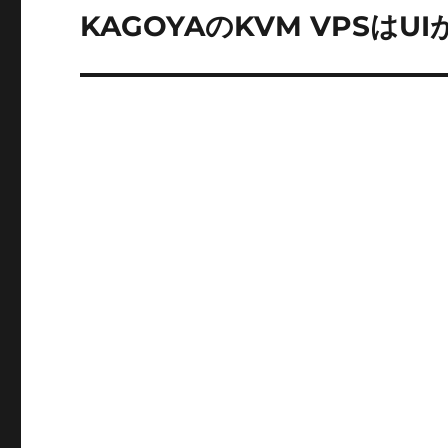
ー
KAGOYAのKVM VPSはUI
次
の
シ
投
ョ
稿:
ン