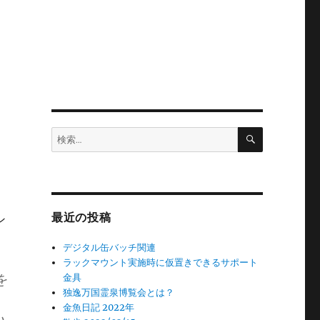
検
検
索
索:
最近の投稿
ン
デジタル缶バッチ関連
ラックマウント実施時に仮置きできるサポート
を
金具
独逸万国霊泉博覧会とは？
金魚日記 2022年
い