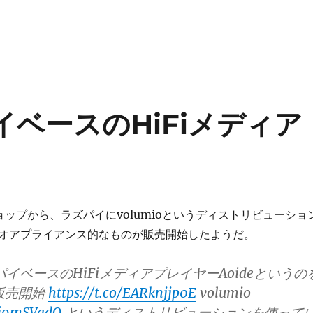
イベースのHiFiメディア
ショップから、ラズパイにvolumioというディストリビューショ
オアプライアンス的なものが販売開始したようだ。
ズパイベースのHiFiメディアプレイヤーAoideというの
で販売開始
https://t.co/EARknjjp0E
volumio
8ei9mSVadQ
というディストリビューションを使って