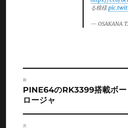
ゴ
る模様
pic.twi
リ
ー
— OSAKANA T
投
前
稿
PINE64のRK3399搭載ボ
前
の
ナ
ロージャ
投
ビ
稿:
ゲ
次