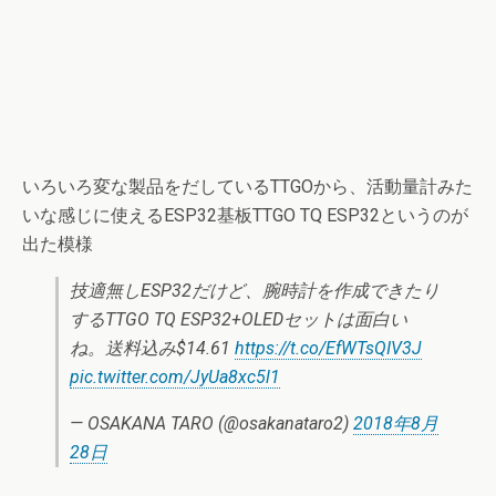
いろいろ変な製品をだしているTTGOから、活動量計みた
いな感じに使えるESP32基板TTGO TQ ESP32というのが
出た模様
技適無しESP32だけど、腕時計を作成できたり
するTTGO TQ ESP32+OLEDセットは面白い
ね。送料込み$14.61
https://t.co/EfWTsQIV3J
pic.twitter.com/JyUa8xc5l1
— OSAKANA TARO (@osakanataro2)
2018年8月
28日