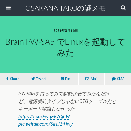
OSAKANA TAROの謎メモ
2021年3月16日
Brain PW-SA5 でLinuxを起動して
みた
Share
Tweet
Pin
Mail
SMS
PW-SA5を買ってみて起動させてみたんだけ
ど、電源供給タイプじゃないOTGケーブルだと
キーボード認識しなかった
https://t.co/FwqaV7CjhW
pic.twitter.com/6lHIl2tHwy