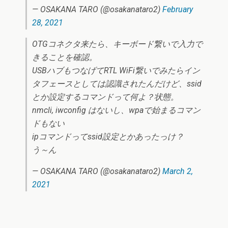
— OSAKANA TARO (@osakanataro2)
February
28, 2021
OTGコネクタ来たら、キーボード繋いで入力で
きることを確認。
USBハブもつなげてRTL WiFi繋いでみたらイン
タフェースとしては認識されたんだけど、ssid
とか設定するコマンドって何よ？状態。
nmcli, iwconfig はないし、wpaで始まるコマン
ドもない
ipコマンドってssid設定とかあったっけ？
う～ん
— OSAKANA TARO (@osakanataro2)
March 2,
2021