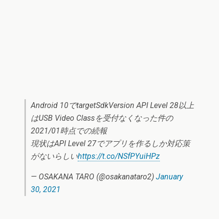
Android 10でtargetSdkVersion API Level 28以上
はUSB Video Classを受付なくなった件の
2021/01時点での続報
現状はAPI Level 27でアプリを作るしか対応策
がないらしい
https://t.co/NSfPYuiHPz
— OSAKANA TARO (@osakanataro2)
January
30, 2021