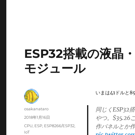
ESP32搭載の液
モジュール
いまは41ドルと8
同じくESP3
投
osakanataro
稿
やつ。$35.
投
2018年1月16日
者
稿
作パネルとか
カ
CPU
,
ESP
,
ESP8266/ESP32
,
日:
テ
IoT
pic.twitter.co