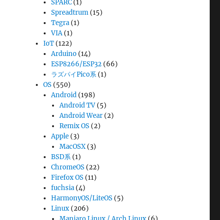
SPARC
(1)
Spreadtrum
(15)
Tegra
(1)
VIA
(1)
IoT
(122)
Arduino
(14)
ESP8266/ESP32
(66)
ラズパイPico系
(1)
OS
(550)
Android
(198)
Android TV
(5)
Android Wear
(2)
Remix OS
(2)
Apple
(3)
MacOSX
(3)
BSD系
(1)
ChromeOS
(22)
Firefox OS
(11)
fuchsia
(4)
HarmonyOS/LiteOS
(5)
Linux
(206)
Manjaro Linux / Arch Linux
(6)