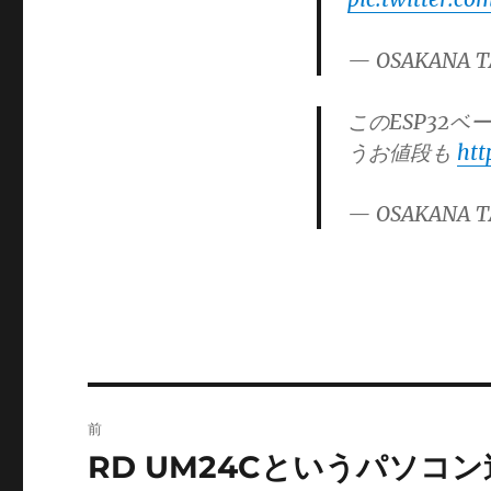
ゴ
リ
— OSAKANA T
ー
このESP32ベ
うお値段も
htt
— OSAKANA T
投
前
稿
RD UM24Cというパソコ
前