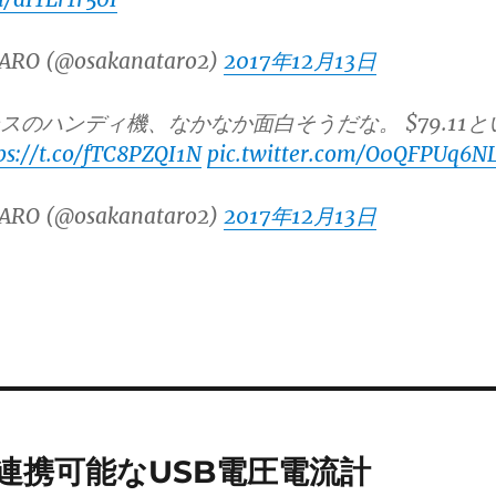
ARO (@osakanataro2)
2017年12月13日
ースのハンディ機、なかなか面白そうだな。 $79.11と
ps://t.co/fTC8PZQI1N
pic.twitter.com/O0QFPUq6N
ARO (@osakanataro2)
2017年12月13日
ン連携可能なUSB電圧電流計