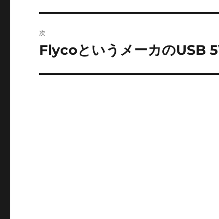
の
ナ
投
ビ
稿:
次
ゲ
FlycoというメーカのUSB
次
の
ー
投
シ
稿:
ョ
ン