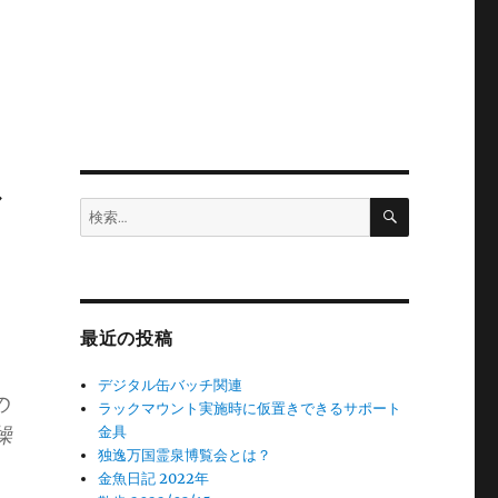
ル
検
検
索
索:
最近の投稿
デジタル缶バッチ関連
の
ラックマウント実施時に仮置きできるサポート
操
金具
独逸万国霊泉博覧会とは？
金魚日記 2022年