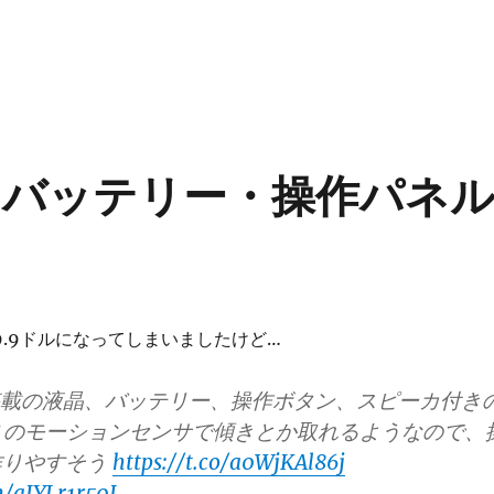
晶・バッテリー・操作パネ
9.9ドルになってしまいましたけど…
2搭載の液晶、バッテリー、操作ボタン、スピーカ付き
26このモーションセンサで傾きとか取れるようなので、
作りやすそう
https://t.co/a0WjKAl86j
m/aIYLr1r50I