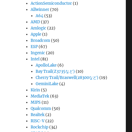
ActionSemiconductor
(1)
Allwinner
(70)
A64
(53)
AMD
(37)
Amlogic
(22)
Apple
(1)
Broadcom
(50)
ESP
(67)
Ingenic
(20)
Intel
(81)
ApolloLake
(6)
Bay Trail(Z3735など)
(10)
Cherry Trail/Braswell(z8300など)
(19)
GeminiLake
(4)
Kirin
(5)
MediaTek
(63)
MIPS
(11)
Qualcomm
(50)
Realtek
(2)
RISC-V
(22)
Rockchip
(34)