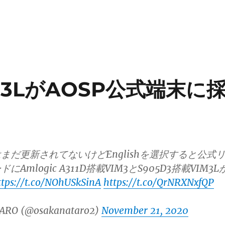
VIM3LがAOSP公式端末に
まだ更新されてないけどEnglishを選択すると公式
Amlogic A311D搭載VIM3とS905D3搭載VIM3L
ttps://t.co/NOhUSkSinA
https://t.co/QrNRXNxfQP
ARO (@osakanataro2)
November 21, 2020