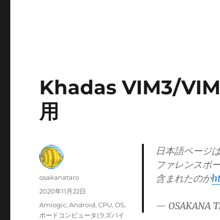
Khadas VIM3/
用
日本語ページは
ファレンスボードに
含まれたのか
h
投
osakanataro
稿
投
2020年11月22日
者
稿
— OSAKANA T
カ
Amlogic
,
Android
,
CPU
,
OS
,
日:
テ
ボードコンピュータ(ラズパイ