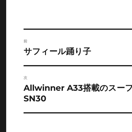
投
前
稿
サフィール踊り子
前
の
ナ
投
ビ
稿:
次
ゲ
Allwinner A33搭載のス
次
の
ー
SN30
投
シ
稿:
ョ