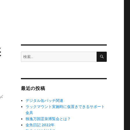
採
検
検
索
索:
リ
最近の投稿
が
デジタル缶バッチ関連
ラックマウント実施時に仮置きできるサポート
金具
独逸万国霊泉博覧会とは？
金魚日記 2022年