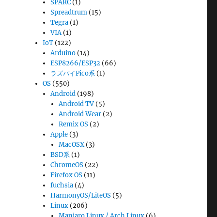
SPARC
(1)
Spreadtrum
(15)
Tegra
(1)
VIA
(1)
IoT
(122)
Arduino
(14)
ESP8266/ESP32
(66)
ラズパイPico系
(1)
OS
(550)
Android
(198)
Android TV
(5)
Android Wear
(2)
Remix OS
(2)
Apple
(3)
MacOSX
(3)
BSD系
(1)
ChromeOS
(22)
Firefox OS
(11)
fuchsia
(4)
HarmonyOS/LiteOS
(5)
Linux
(206)
Manjaro Linux / Arch Linux
(6)