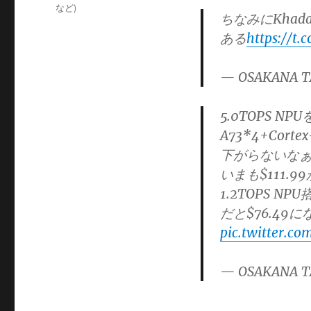
ゴ
など)
ちなみにKhada
リ
ある
https://t.
ー
— OSAKANA T
5.0TOPS NPU
A73*4+Cort
下がらないな
いまも$111.99
1.2TOPS NPU
だと$76.49に
pic.twitter.c
— OSAKANA T