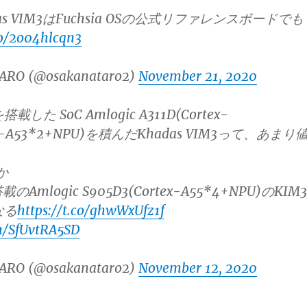
s VIM3はFuchsia OSの公式リファレンスボードでも
co/2o04hlcqn3
ARO (@osakanataro2)
November 21, 2020
を搭載した SoC Amlogic A311D(Cortex-
ex-A53*2+NPU)を積んだKhadas VIM3って、あまり
ぁ
か
搭載のAmlogic S905D3(Cortex-A55*4+NPU)のKIM3
なる
https://t.co/ghwWxUfz1f
om/SfUvtRA5SD
ARO (@osakanataro2)
November 12, 2020