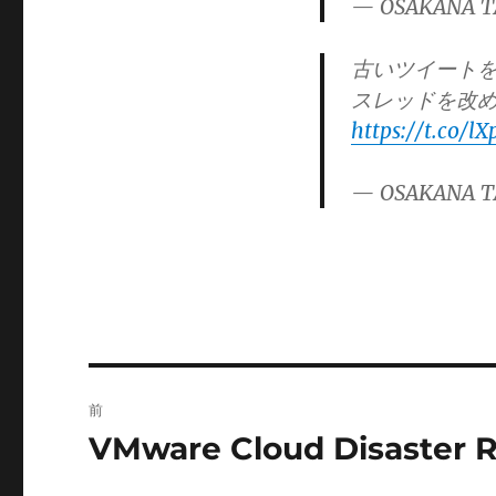
— OSAKANA T
ー
古いツイートをl
スレッドを改め
https://t.co/l
— OSAKANA T
投
前
稿
VMware Cloud Disaster 
前
の
ナ