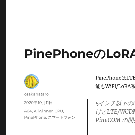
PinePhoneのLo
PinePhone
能もWiFi/Lo
投
osakanataro
稿
5インチ以下のL
投
2020年10月11日
者
稿
けどLTE/WC
カ
A64
,
Allwinner
,
CPU
,
日:
テ
PinePhone
,
スマートフォン
PineCOM 
ゴ
リ