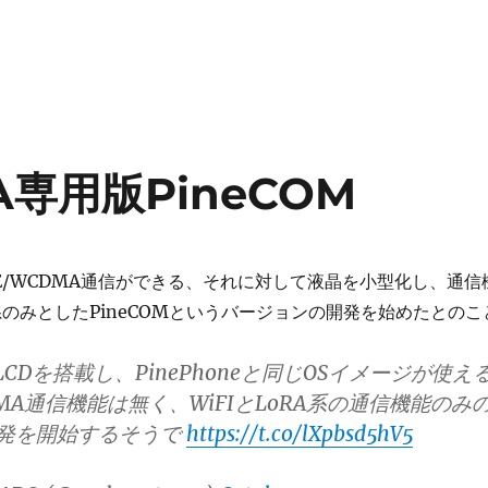
RA専用版PineCOM
はLTE/WCDMA通信ができる、それに対して液晶を小型化し、通信
RA系のみとしたPineCOMというバージョンの開発を始めたとのこ
CDを搭載し、PinePhoneと同じOSイメージが使え
DMA通信機能は無く、WiFIとLoRA系の通信機能のみ
の開発を開始するそうで
https://t.co/lXpbsd5hV5