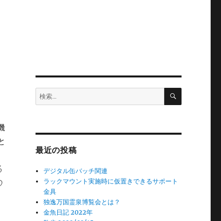
検
検
索
索:
機
と
最近の投稿
る
デジタル缶バッチ関連
の
ラックマウント実施時に仮置きできるサポート
金具
独逸万国霊泉博覧会とは？
金魚日記 2022年