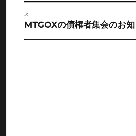
投
ビ
稿:
次
ゲ
MTGOXの債権者集会のお
次
の
ー
投
シ
稿:
ョ
ン