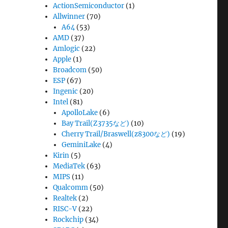
ActionSemiconductor
(1)
Allwinner
(70)
A64
(53)
AMD
(37)
Amlogic
(22)
Apple
(1)
Broadcom
(50)
ESP
(67)
Ingenic
(20)
Intel
(81)
ApolloLake
(6)
Bay Trail(Z3735など)
(10)
Cherry Trail/Braswell(z8300など)
(19)
GeminiLake
(4)
Kirin
(5)
MediaTek
(63)
MIPS
(11)
Qualcomm
(50)
Realtek
(2)
RISC-V
(22)
Rockchip
(34)