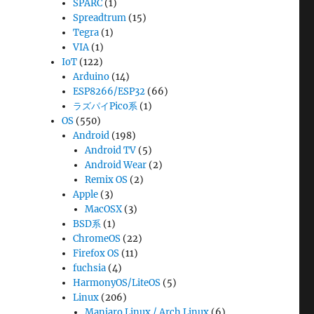
SPARC
(1)
Spreadtrum
(15)
Tegra
(1)
VIA
(1)
IoT
(122)
Arduino
(14)
ESP8266/ESP32
(66)
ラズパイPico系
(1)
OS
(550)
Android
(198)
Android TV
(5)
Android Wear
(2)
Remix OS
(2)
Apple
(3)
MacOSX
(3)
BSD系
(1)
ChromeOS
(22)
Firefox OS
(11)
fuchsia
(4)
HarmonyOS/LiteOS
(5)
Linux
(206)
Manjaro Linux / Arch Linux
(6)