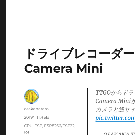
ドライブレコーダー風の
Camera Mini
TTGOからドラ
Camera Min
カメラと逆サイ
投
osakanataro
稿
pic.twitter.c
投
2019年11月5日
者
稿
カ
CPU
,
ESP
,
ESP8266/ESP32
,
日:
テ
IoT
— OSAKANA T