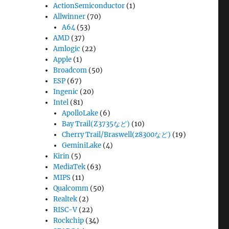
ActionSemiconductor
(1)
Allwinner
(70)
A64
(53)
AMD
(37)
Amlogic
(22)
Apple
(1)
Broadcom
(50)
ESP
(67)
Ingenic
(20)
Intel
(81)
ApolloLake
(6)
Bay Trail(Z3735など)
(10)
Cherry Trail/Braswell(z8300など)
(19)
GeminiLake
(4)
Kirin
(5)
MediaTek
(63)
MIPS
(11)
Qualcomm
(50)
Realtek
(2)
RISC-V
(22)
Rockchip
(34)