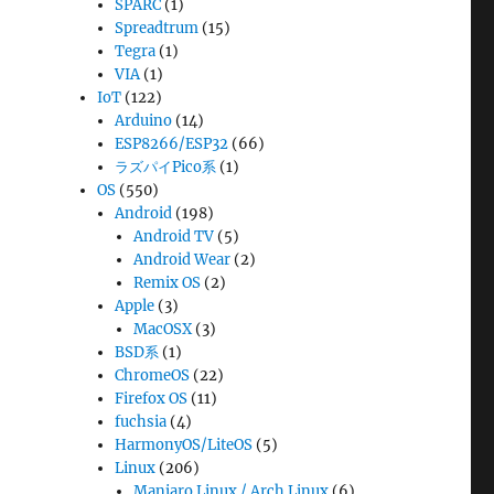
SPARC
(1)
Spreadtrum
(15)
Tegra
(1)
VIA
(1)
IoT
(122)
Arduino
(14)
ESP8266/ESP32
(66)
ラズパイPico系
(1)
OS
(550)
Android
(198)
Android TV
(5)
Android Wear
(2)
Remix OS
(2)
Apple
(3)
MacOSX
(3)
BSD系
(1)
ChromeOS
(22)
Firefox OS
(11)
fuchsia
(4)
HarmonyOS/LiteOS
(5)
Linux
(206)
Manjaro Linux / Arch Linux
(6)