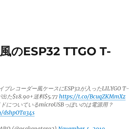
ESP32 TTGO T-
イブレコーダー風ケースにESP32が入ったLILYGO T
iが出た$18.90+送料$5.77
https://t.co/BcuqZKMmXz
ドについているmicroUSBっぽいのは電源用？
om/dshpOTa34s
ARO (@osakanataro2)
November 4, 2019