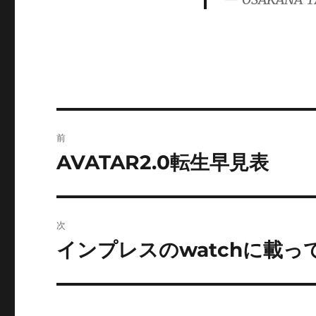
ゴ
リ
ー
投
前
稿
AVATAR2.0転生早見表
前
の
ナ
投
ビ
稿:
次
ゲ
インプレスのwatchに載
次
の
ー
投
シ
稿: