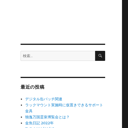
検
検
索
索:
-
最近の投稿
デジタル缶バッチ関連
ラックマウント実施時に仮置きできるサポート
金具
独逸万国霊泉博覧会とは？
金魚日記 2022年