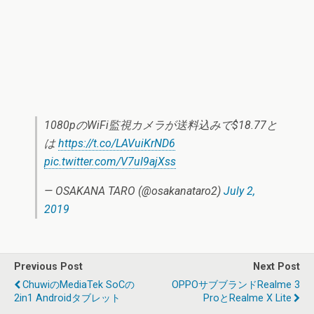
1080pのWiFi監視カメラが送料込みで$18.77と
は
https://t.co/LAVuiKrND6
pic.twitter.com/V7uI9ajXss
— OSAKANA TARO (@osakanataro2)
July 2,
2019
Previous Post
Next Post
ChuwiのMediaTek SoCの
OPPOサブブランドRealme 3
2in1 Androidタブレット
ProとRealme X Lite