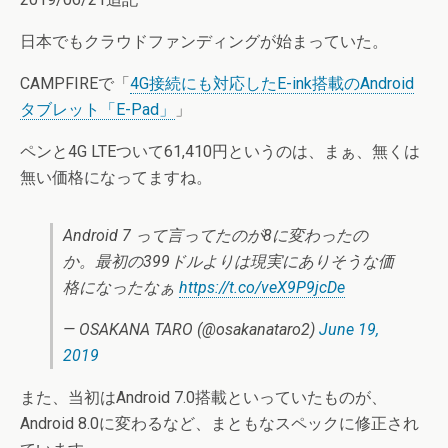
日本でもクラウドファンディングが始まっていた。
CAMPFIREで「
4G接続にも対応したE-ink搭載のAndroid
タブレット「E-Pad」
」
ペンと4G LTEついて61,410円というのは、まぁ、無くは
無い価格になってますね。
Android 7 って言ってたのが8に変わったの
か。最初の399ドルよりは現実にありそうな価
格になったなぁ
https://t.co/veX9P9jcDe
— OSAKANA TARO (@osakanataro2)
June 19,
2019
また、当初はAndroid 7.0搭載といっていたものが、
Android 8.0に変わるなど、まともなスペックに修正され