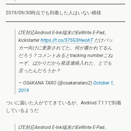
2019/09/30時点でも到着した人はいない模様
LTE対応Android E-Ink端末のEeWrite E-Pad。
kickstarter
https://t.co/375G3HwohT
だけバッ
カー向けに更新されてた。何が書かれてるん
だろう？コメントみるとtracking numberこね
ーぞ、ばかりだから発送連絡入れた、とでも
言ったんだろうか？
— OSAKANA TARO (@osakanataro2)
October 1,
2019
ついに届いた人がでてきているが、Android 7.1.1で到着
しているようだ
LTE対応Android E-Ink端末のEeWrite E-Pad。