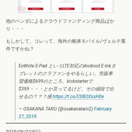
他のベンダによるクラウドファンディング商品ばか
り・・・
もしかして、コレって、海外の舶来モバイル/ヴェルテ案
件ですかね？
EeWrite E-Pad というLTE対応のAndroid E-Inkタ
ブレットのクラファンをやるらしい。市販希
望価格$699のところ、kickstarterで
$399・・・とか言ってるけど、その値段で出
せるの？？？感
https://t.co/C0B2XssH0e
— OSAKANA TARO (@osakanataro2)
February
27, 2019
2019/06/21追記