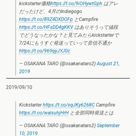
kickstarter価格
https://t.co/9iOHywtGph
はアレ
だったけど、4月のIndiegogo
https://t.co/89Z4DXDOFp
とCampfire
https://t.co/HFsDD4gKKV
はありそうって値段
でどうなったかな？と見てみたらkickstarterで
7/24にもうすぐ発送っていって音信不通か
https://t.co/969qyJYJ0c
— OSAKANA TARO (@osakanataro2)
August 21,
2019
2019/09/10
Kickstarter
https://t.co/xqJKy6268C
Campfire
https://t.co/walsuhjHrH
と全部同時発送とは
— OSAKANA TARO (@osakanataro2)
September
10, 2019