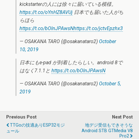
kickstarterの人には徐々に届いている模様。
https://t.co/oYnHZ8AVUj
日本でも届いた人がち
らほら
https://t.co/bOlnJPAwsN
https://t.co/jctvEpzhx3
— OSAKANA TARO (@osakanataro2)
October
10, 2019
日本にもe-pad が到着したらしい。android 8で
はなく7.1.1と
https://t.co/bOlnJPAwsN
— OSAKANA TARO (@osakanataro2)
October 5,
2019
Previous Post
Next Post
TTGoの技適ありESP32モジ
地デジ受信もできそうな
Android STB GTMedia V8
ュール
Pro2