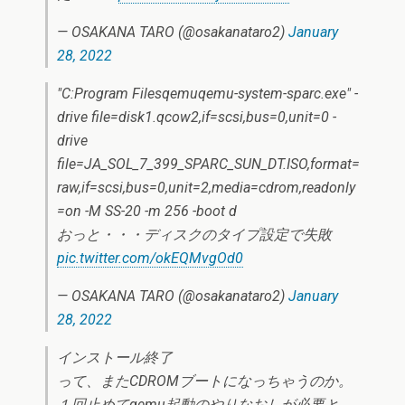
— OSAKANA TARO (@osakanataro2)
January
28, 2022
"C:Program Filesqemuqemu-system-sparc.exe" -
drive file=disk1.qcow2,if=scsi,bus=0,unit=0 -
drive
file=JA_SOL_7_399_SPARC_SUN_DT.ISO,format=
raw,if=scsi,bus=0,unit=2,media=cdrom,readonly
=on -M SS-20 -m 256 -boot d
おっと・・・ディスクのタイプ設定で失敗
pic.twitter.com/okEQMvgOd0
— OSAKANA TARO (@osakanataro2)
January
28, 2022
インストール終了
って、またCDROMブートになっちゃうのか。
１回止めてqemu起動のやりなおしが必要と