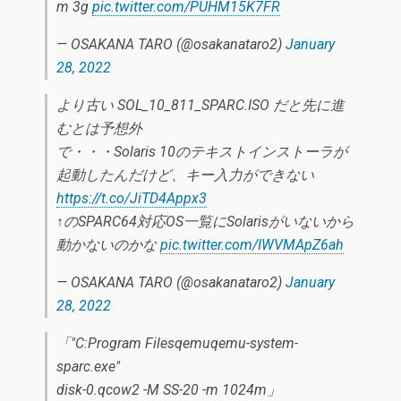
m 3g
pic.twitter.com/PUHM15K7FR
— OSAKANA TARO (@osakanataro2)
January
28, 2022
より古い SOL_10_811_SPARC.ISO だと先に進
むとは予想外
で・・・Solaris 10のテキストインストーラが
起動したんだけど、キー入力ができない
https://t.co/JiTD4Appx3
↑のSPARC64対応OS一覧にSolarisがいないから
動かないのかな
pic.twitter.com/IWVMApZ6ah
— OSAKANA TARO (@osakanataro2)
January
28, 2022
「"C:Program Filesqemuqemu-system-
sparc.exe"
disk-0.qcow2 -M SS-20 -m 1024m」