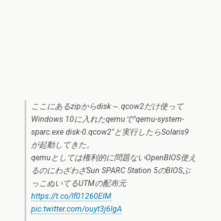
ここにあるzipからdisk～.qcow2だけ使って
Windows 10に入れたqemuで"qemu-system-
sparc.exe disk-0.qcow2"と実行したらSolaris9
が起動してきた。
qemuとしては権利的に問題ないOpenBIOS使え
るのにわざわざSun SPARC Station 5のBIOSぶ
っこぬいてるUTMの配布元
https://t.co/lf01260ElM
pic.twitter.com/ouyt3j6lgA