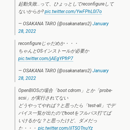
起動失敗…って、ひょっとしてreconfigureして
ないからか?
pic.twitter.com/YwFPhL0l7o
— OSAKANA TARO (@osakanataro2)
January
28, 2022
reconfigureじゃだめか・・・
ちゃんとOSインストールが必要か
pic.twitter.com/jAEgYPfrP7
— OSAKANA TARO (@osakanataro2)
January
28, 2022
OpenBIOSの場合「boot cdrom」とか「probe-
scsi」が実行されてない
どうやってやれば？と思ったら「test-all」でデ
バイス一覧が出たのでbootをフルパス打てば
いけるかな？と思ったけど、ダメだっ
た・・・
pic.twitter.com/jITSOTnuYz