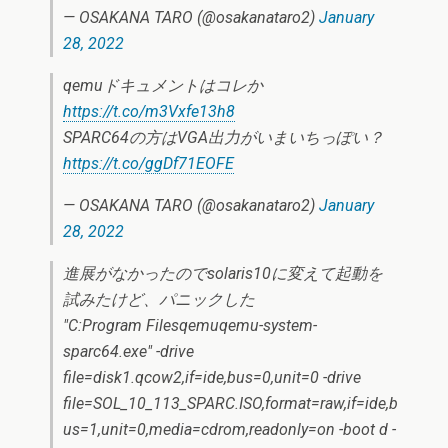
— OSAKANA TARO (@osakanataro2)
January
28, 2022
qemuドキュメントはコレか
https://t.co/m3Vxfe13h8
SPARC64の方はVGA出力がいまいちっぽい？
https://t.co/ggDf71EOFE
— OSAKANA TARO (@osakanataro2)
January
28, 2022
進展がなかったのでsolaris10に変えて起動を
試みたけど、パニックした
"C:Program Filesqemuqemu-system-
sparc64.exe" -drive
file=disk1.qcow2,if=ide,bus=0,unit=0 -drive
file=SOL_10_113_SPARC.ISO,format=raw,if=ide,b
us=1,unit=0,media=cdrom,readonly=on -boot d -