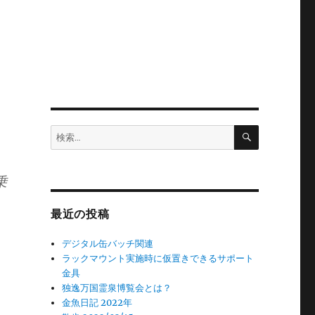
検
検
索
索:
乗
最近の投稿
デジタル缶バッチ関連
ラックマウント実施時に仮置きできるサポート
金具
独逸万国霊泉博覧会とは？
金魚日記 2022年