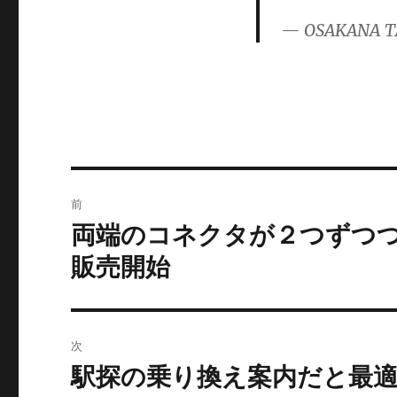
ー
— OSAKANA T
投
前
稿
両端のコネクタが２つずつ
前
の
ナ
販売開始
投
ビ
稿:
ゲ
次
ー
駅探の乗り換え案内だと最
次