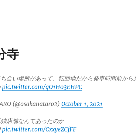
国分寺
待ち合い場所があって、転回地だから発車時間前から
か
pic.twitter.com/qO1H03EHPC
ARO (@osakanataro2)
October 1, 2021
単独店舗なんてあったのか
円
pic.twitter.com/CxxyeZCfFF