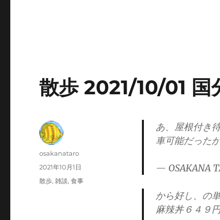
散歩 2021/10/01 
あ、屋根付き
車可能だった
投
osakanataro
稿
— OSAKANA T
投
2021年10月1日
者
稿
カ
散歩
,
雑談
,
食事
日:
テ
から好し、の
ゴ
麻辣丼６４９
リ