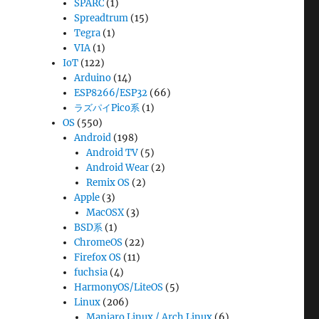
SPARC
(1)
Spreadtrum
(15)
Tegra
(1)
VIA
(1)
IoT
(122)
Arduino
(14)
ESP8266/ESP32
(66)
ラズパイPico系
(1)
OS
(550)
Android
(198)
Android TV
(5)
Android Wear
(2)
Remix OS
(2)
Apple
(3)
MacOSX
(3)
BSD系
(1)
ChromeOS
(22)
Firefox OS
(11)
fuchsia
(4)
HarmonyOS/LiteOS
(5)
Linux
(206)
Manjaro Linux / Arch Linux
(6)